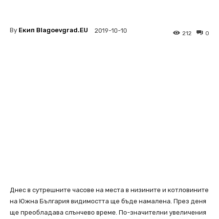
By
Екип Blagoevgrad.EU
2019-10-10
212
0
Днес в сутрешните часове на места в низините и котловините
на Южна България видимостта ще бъде намалена. През деня
ще преобладава слънчево време. По-значителни увеличения