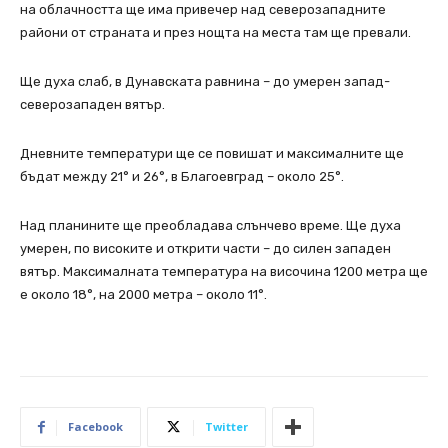
на облачността ще има привечер над северозападните
райони от страната и през нощта на места там ще превали.
Ще духа слаб, в Дунавската равнина – до умерен запад-
северозападен вятър.
Дневните температури ще се повишат и максималните ще
бъдат между 21° и 26°, в Благоевград – около 25°.
Над планините ще преобладава слънчево време. Ще духа
умерен, по високите и открити части – до силен западен
вятър. Максималната температура на височина 1200 метра ще
е около 18°, на 2000 метра – около 11°.
Facebook
Twitter