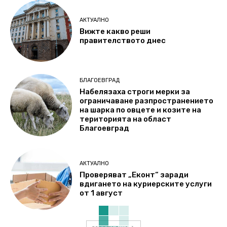
АКТУАЛНО
Вижте какво реши
правителството днес
БЛАГОЕВГРАД
Набелязаха строги мерки за
ограничаване разпространението
на шарка по овцете и козите на
територията на област
Благоевград
АКТУАЛНО
Проверяват „Еконт“ заради
вдигането на куриерските услуги
от 1 август