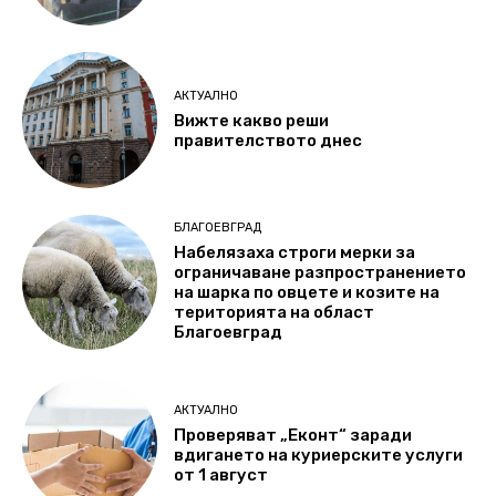
АКТУАЛНО
Вижте какво реши
правителството днес
БЛАГОЕВГРАД
Набелязаха строги мерки за
ограничаване разпространението
на шарка по овцете и козите на
територията на област
Благоевград
АКТУАЛНО
Проверяват „Еконт“ заради
вдигането на куриерските услуги
от 1 август