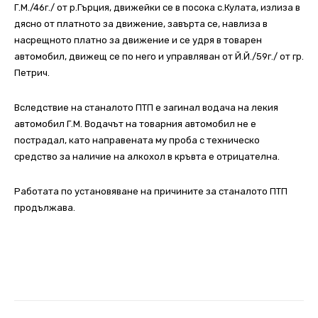
Г.М./46г./ от р.Гърция, движейки се в посока с.Кулата, излиза в
дясно от платното за движение, завърта се, навлиза в
насрещното платно за движение и се удря в товарен
автомобил, движещ се по него и управляван от Й.Й./59г./ от гр.
Петрич.
Вследствие на станалото ПТП е загинал водача на лекия
автомобил Г.М. Водачът на товарния автомобил не е
пострадал, като направената му проба с техническо
средство за наличие на алкохол в кръвта е отрицателна.
Работата по установяване на причините за станалото ПТП
продължава.