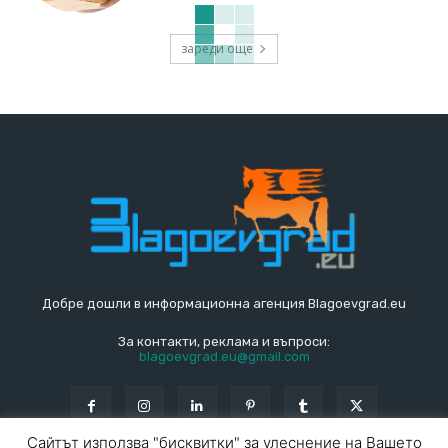
зареди още
Добре дошли в информационна агенция Blagoevgrad.eu
За контакти, реклама и въпроси:
blagoevgrad.eu@gmail.com
Сайтът използва "бисквитки" за улеснение на Вашето