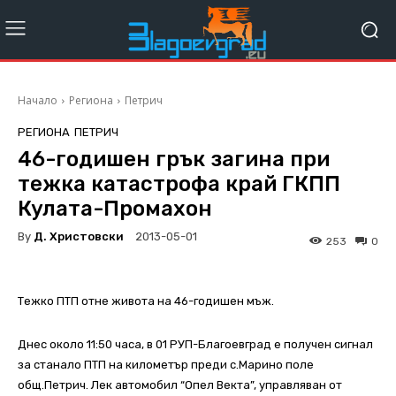
Начало
Региона
Петрич
РЕГИОНА
ПЕТРИЧ
46-годишен грък загина при
тежка катастрофа край ГКПП
Кулата-Промахон
By
Д. Христовски
2013-05-01
253
0
Тежко ПТП отне живота на 46-годишен мъж.
Днес около 11:50 часа, в 01 РУП-Благоевград е получен сигнал
за станало ПТП на километър преди с.Марино поле
общ.Петрич. Лек автомобил “Опел Векта”, управляван от