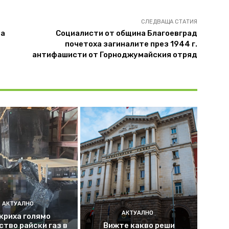
СЛЕДВАЩА СТАТИЯ
та
Социалисти от община Благоевград
почетоха загиналите през 1944 г.
антифашисти от Горноджумайския отряд
АКТУАЛНО
АКТУАЛНО
криха голямо
ство райски газ в
Вижте какво реши