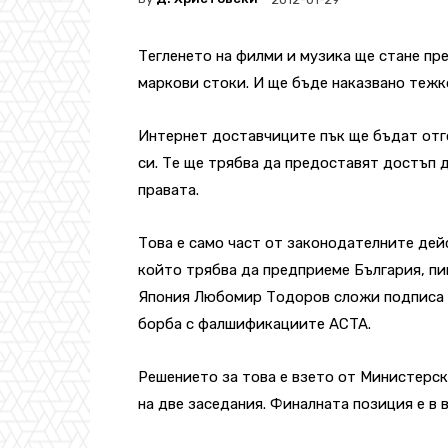
Тегленето на филми и музика ще стане пр
маркови стоки. И ще бъде наказвано тежк
Интернет доставчиците пък ще бъдат отг
си. Те ще трябва да предоставят достъп д
правата.
Това е само част от законодателните дей
който трябва да предприеме България, пи
Япония Любомир Тодоров сложи подписа 
борба с фалшификациите ACTA.
Решението за това е взето от Министерск
на две заседания. Финалната позиция е в вз