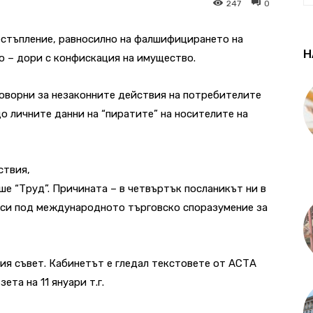
247
0
естъпление, равносилно на фалшифицирането на
Н
о – дори с конфискация на имущество.
оворни за незаконните действия на потребителите
о личните данни на “пиратите” на носителите на
ствия,
ше “Труд”. Причината – в четвъртък посланикът ни в
си под международното търговско споразумение за
ия съвет. Кабинетът е гледал текстовете от АСТА
ета на 11 януари т.г.