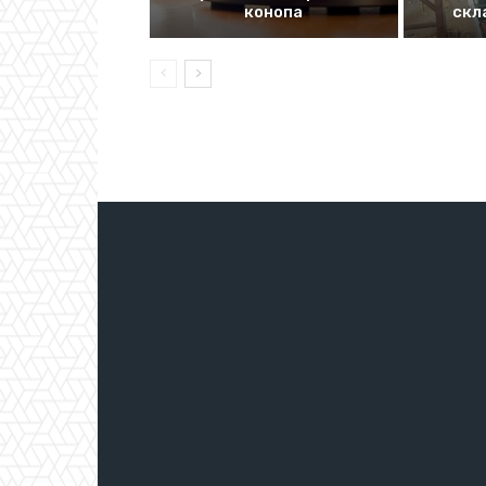
конопа
скл