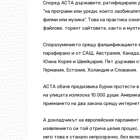
Според АСТА държавите, ратифицирали д
“на програми или уреди, които заобикаля
филми или музика”. Това на практика озна
файлове, торент сайтовете, както и мулт
Споразумението срещу фалшификациите е 
парафирано и от САЩ, Австралия, Канада,
Южна Корея и Швейцария. Пет държави от 
Германия, Естония, Холандия и Словакия.
АСТА обаче предизвика бурни протести в
на улицата излязоха 10 000 души. Америк
приемането на два закона срещу интернет
А докладчикът на европейския парламент 
изявлението си той отрича целия процес,
него това е станало непрозрачно, без вк