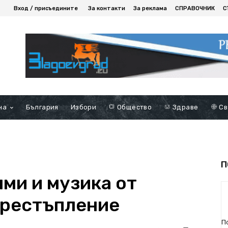
Вход / присъедините
За контакти
За реклама
СПРАВОЧНИК
С
на
България
Избори
Общество
Здраве
Св
П
ми и музика от
престъпление
П