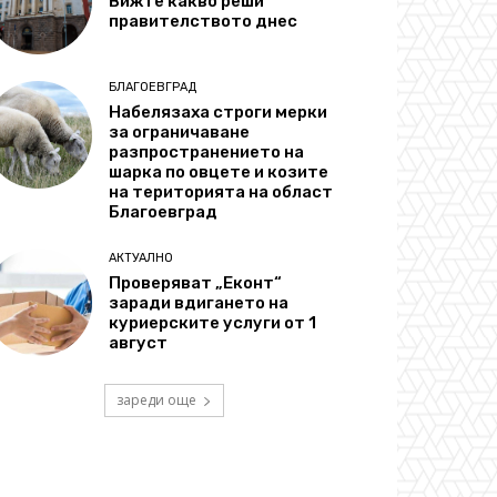
Вижте какво реши
правителството днес
БЛАГОЕВГРАД
Набелязаха строги мерки
за ограничаване
разпространението на
шарка по овцете и козите
на територията на област
Благоевград
АКТУАЛНО
Проверяват „Еконт“
заради вдигането на
куриерските услуги от 1
август
зареди още