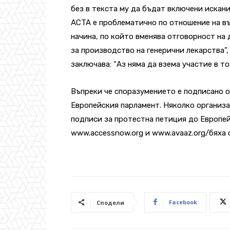
без в текста му да бъдат включени искан
ACTA е проблематично по отношение на в
начина, по който вменява отговорност на
за производство на генерични лекарства”,
заключава: “Аз няма да взема участие в то
Въпреки че споразумението е подписано о
Европейския парламент. Няколко организа
подписи за протестна петиция до Европей
www.accessnow.org и www.avaaz.org/бяха с
Facebook
Сподели