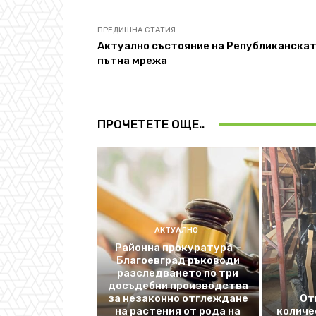
ПРЕДИШНА СТАТИЯ
Актуално състояние на Републиканска
пътна мрежа
ПРОЧЕТЕТЕ ОЩЕ..
АКТУАЛНО
Районна прокуратура –
Благоевград ръководи
разследването по три
досъдебни производства
за незаконно отглеждане
От
на растения от рода на
количе