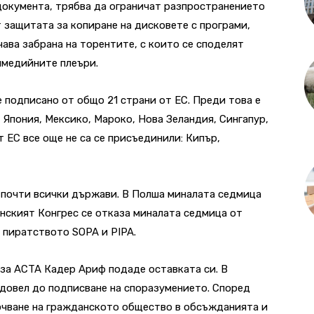
окумента, трябва да ограничат разпространението
т защитата за копиране на дисковете с програми,
чава забрана на торентите, с които се споделят
имедийните плеъри.
подписано от общо 21 страни от ЕС. Преди това е
 Япония, Мексико, Мароко, Нова Зеландия, Сингапур,
ЕС все още не са се присъединили: Кипър,
 почти всички държави. В Полша миналата седмица
анският Конгрес се отказа миналата седмица от
 пиратството SOPA и PIPA.
за ACTA Кадер Ариф подаде оставката си. В
 довел до подписване на споразумението. Според
лючване на гражданското общество в обсъжданията и