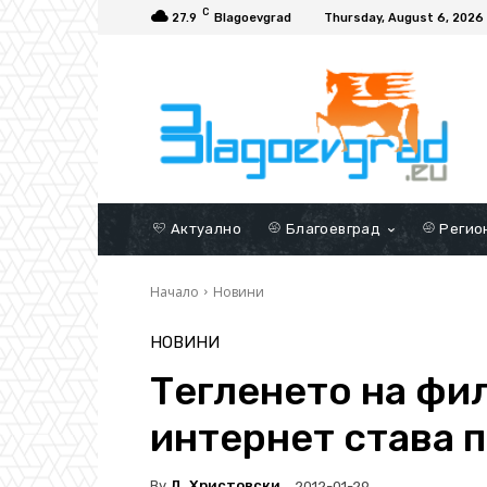
C
27.9
Blagoevgrad
Thursday, August 6, 2026
Актуално
Благоевград
Регио
Начало
Новини
НОВИНИ
Тегленето на фил
интернет става 
By
Д. Христовски
2012-01-29