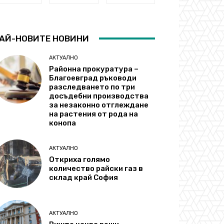
АЙ-НОВИТЕ НОВИНИ
АКТУАЛНО
Районна прокуратура –
Благоевград ръководи
разследването по три
досъдебни производства
за незаконно отглеждане
на растения от рода на
конопа
АКТУАЛНО
Откриха голямо
количество райски газ в
склад край София
АКТУАЛНО