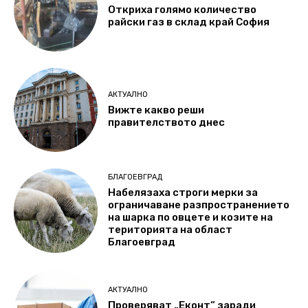
Откриха голямо количество
райски газ в склад край София
АКТУАЛНО
Вижте какво реши
правителството днес
БЛАГОЕВГРАД
Набелязаха строги мерки за
ограничаване разпространението
на шарка по овцете и козите на
територията на област
Благоевград
АКТУАЛНО
Проверяват „Еконт“ заради