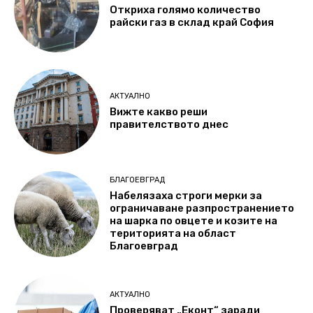
Откриха голямо количество
райски газ в склад край София
АКТУАЛНО
Вижте какво реши
правителството днес
БЛАГОЕВГРАД
Набелязаха строги мерки за
ограничаване разпространението
на шарка по овцете и козите на
територията на област
Благоевград
АКТУАЛНО
Проверяват „Еконт“ заради