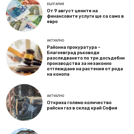
БЪЛГАРИЯ
От 9 август цените на
финансовите услуги ще са само в
евро
АКТУАЛНО
Районна прокуратура –
Благоевград ръководи
разследването по три досъдебни
производства за незаконно
отглеждане на растения от рода
на конопа
АКТУАЛНО
Откриха голямо количество
райски газ в склад край София