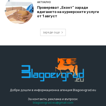
АКТУАЛНО
Проверяват „Еконт“ заради
вдигането на куриерските услуги
от 1 август
зареди още
Добре дошли в информационна агенция Blagoevgrad.eu
За контакти, реклама и въпроси:
blagoevgrad.eu@gmail.com