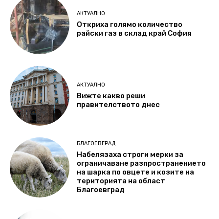
АКТУАЛНО
Откриха голямо количество
райски газ в склад край София
АКТУАЛНО
Вижте какво реши
правителството днес
БЛАГОЕВГРАД
Набелязаха строги мерки за
ограничаване разпространението
на шарка по овцете и козите на
територията на област
Благоевград