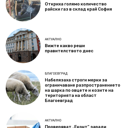
Откриха голямо количество
райски газ в склад край София
АКТУАЛНО
Вижте какво реши
правителството днес
БЛАГОЕВГРАД
Набелязаха строги мерки за
ограничаване разпространението
на шарка по овцете и козите на
територията на област
Благоевград
АКТУАЛНО
Проверяват „Еконт“ заради