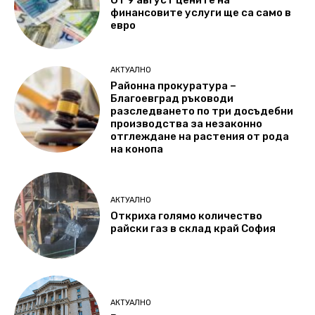
От 9 август цените на
финансовите услуги ще са само в
евро
АКТУАЛНО
Районна прокуратура –
Благоевград ръководи
разследването по три досъдебни
производства за незаконно
отглеждане на растения от рода
на конопа
АКТУАЛНО
Откриха голямо количество
райски газ в склад край София
АКТУАЛНО