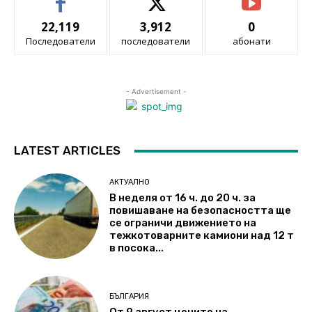
22,119
3,912
0
Последователи
последователи
абонати
- Advertisement -
LATEST ARTICLES
АКТУАЛНО
В неделя от 16 ч. до 20 ч. за
повишаване на безопасността ще
се ограничи движението на
тежкотоварните камиони над 12 т
в посока...
БЪЛГАРИЯ