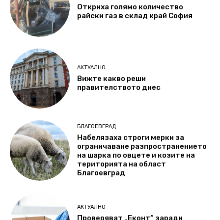
Откриха голямо количество
райски газ в склад край София
АКТУАЛНО
Вижте какво реши
правителството днес
БЛАГОЕВГРАД
Набелязаха строги мерки за
ограничаване разпространението
на шарка по овцете и козите на
територията на област
Благоевград
АКТУАЛНО
Проверяват „Еконт“ заради