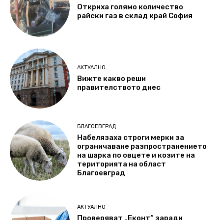
Откриха голямо количество
райски газ в склад край София
АКТУАЛНО
Вижте какво реши
правителството днес
БЛАГОЕВГРАД
Набелязаха строги мерки за
ограничаване разпространението
на шарка по овцете и козите на
територията на област
Благоевград
АКТУАЛНО
Проверяват „Еконт“ заради