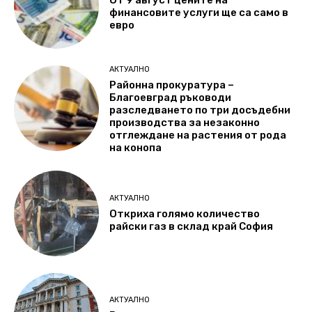
От 9 август цените на
финансовите услуги ще са само в
евро
АКТУАЛНО
Районна прокуратура –
Благоевград ръководи
разследването по три досъдебни
производства за незаконно
отглеждане на растения от рода
на конопа
АКТУАЛНО
Откриха голямо количество
райски газ в склад край София
АКТУАЛНО