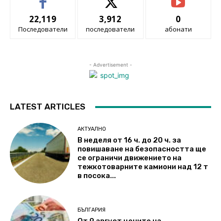
22,119
3,912
0
Последователи
последователи
абонати
- Advertisement -
LATEST ARTICLES
АКТУАЛНО
В неделя от 16 ч. до 20 ч. за
повишаване на безопасността ще
се ограничи движението на
тежкотоварните камиони над 12 т
в посока...
БЪЛГАРИЯ