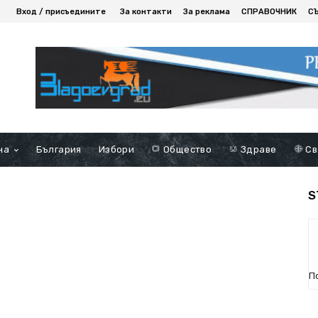
Вход / присъедините
За контакти
За реклама
СПРАВОЧНИК
С
на
България
Избори
Общество
Здраве
Св
S
П