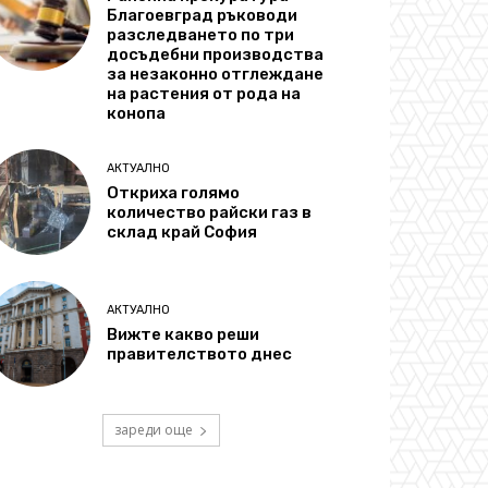
Благоевград ръководи
разследването по три
досъдебни производства
за незаконно отглеждане
на растения от рода на
конопа
АКТУАЛНО
Откриха голямо
количество райски газ в
склад край София
АКТУАЛНО
Вижте какво реши
правителството днес
зареди още