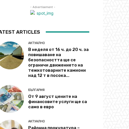
- Advertisement -
ATEST ARTICLES
АКТУАЛНО
В неделя от 16 ч. до 20 ч. за
повишаване на
безопасността ще се
ограничи движението на
тежкотоварните камиони
над 12 т в посока...
БЪЛГАРИЯ
От 9 август цените на
финансовите услуги ще са
само в евро
АКТУАЛНО
Районна прокуратура –