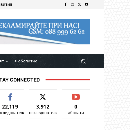
ЪБИТИЯ
ят
Любопитно
TAY CONNECTED
22,119
3,912
0
оследователи
последователи
абонати