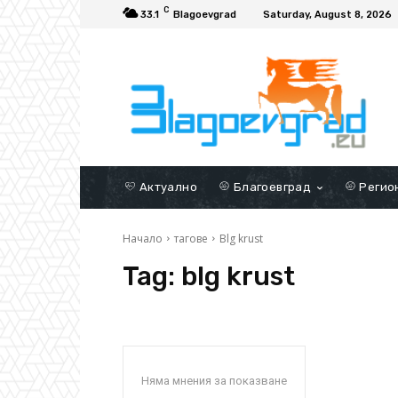
C
33.1
Blagoevgrad
Saturday, August 8, 2026
Актуално
Благоевград
Регио
Начало
тагове
Blg krust
Tag:
blg krust
Няма мнения за показване