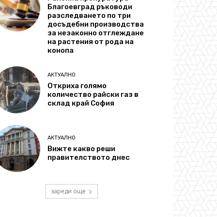
Благоевград ръководи
разследването по три
досъдебни производства
за незаконно отглеждане
на растения от рода на
конопа
АКТУАЛНО
Откриха голямо
количество райски газ в
склад край София
АКТУАЛНО
Вижте какво реши
правителството днес
зареди още