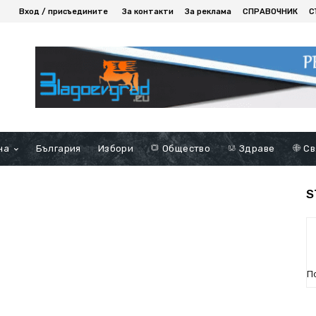
Вход / присъедините
За контакти
За реклама
СПРАВОЧНИК
С
на
България
Избори
Общество
Здраве
Св
S
П