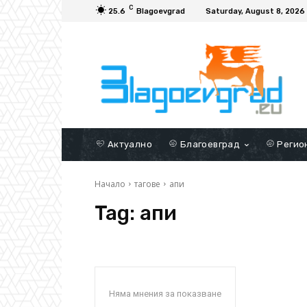
C
25.6
Blagoevgrad
Saturday, August 8, 2026
Актуално
Благоевград
Регио
Начало
тагове
апи
Tag:
апи
Няма мнения за показване