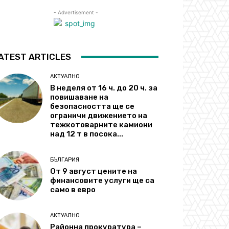
- Advertisement -
ATEST ARTICLES
АКТУАЛНО
В неделя от 16 ч. до 20 ч. за
повишаване на
безопасността ще се
ограничи движението на
тежкотоварните камиони
над 12 т в посока...
БЪЛГАРИЯ
От 9 август цените на
финансовите услуги ще са
само в евро
АКТУАЛНО
Районна прокуратура –