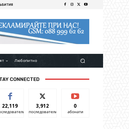
ЪБИТИЯ
ят
Любопитно
TAY CONNECTED
22,119
3,912
0
оследователи
последователи
абонати