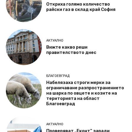
Откриха голямо количество
райски газ в склад край София
АКТУАЛНО
Вижте какво реши
правителството днес
БЛАГОЕВГРАД
Набелязаха строги мерки за
ограничаване разпространението
на шарка по овцете и козите на
територията на област
Благоевград
АКТУАЛНО
Проверяват „Еконт“ заради