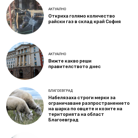
АКТУАЛНО
Откриха голямо количество
райски газ в склад край София
АКТУАЛНО
Вижте какво реши
правителството днес
БЛАГОЕВГРАД
Набелязаха строги мерки за
ограничаване разпространението
на шарка по овцете и козите на
територията на област
Благоевград