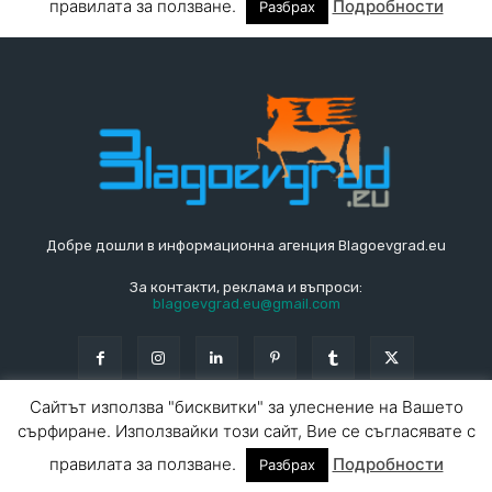
Добре дошли в информационна агенция Blagoevgrad.eu
За контакти, реклама и въпроси:
blagoevgrad.eu@gmail.com
Сайтът използва "бисквитки" за улеснение на Вашето
сърфиране. Използвайки този сайт, Вие се съгласявате с
© Blagoevgrad.EU 2010 - 2026
Общи условия
|
правилата за ползване.
Подробности
Разбрах
За контакти
За реклама
СПРАВОЧНИК
СЪБИТИЯ