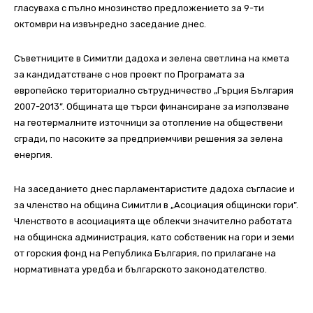
гласуваха с пълно мнозинство предложението за 9-ти
октомври на извънредно заседание днес.
Съветниците в Симитли дадоха и зелена светлина на кмета
за кандидатстване с нов проект по Програмата за
европейско териториално сътрудничество „Гърция България
2007-2013”. Общината ще търси финансиране за използване
на геотермалните източници за отопление на обществени
сгради, по насоките за предприемчиви решения за зелена
енергия.
На заседанието днес парламентаристите дадоха съгласие и
за членство на община Симитли в „Асоциация общински гори”.
Членството в асоциацията ще облекчи значително работата
на общинска администрация, като собственик на гори и земи
от горския фонд на Република България, по прилагане на
нормативната уредба и българското законодателство.