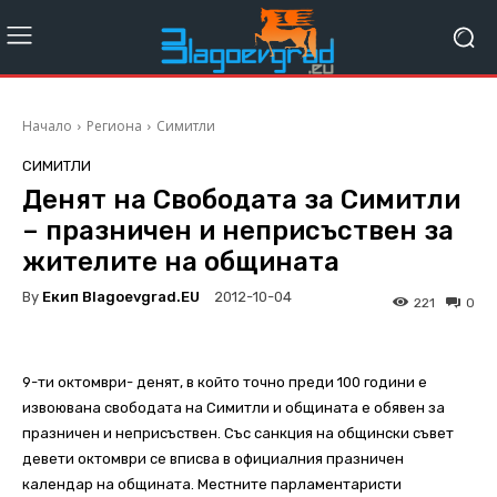
Начало
Региона
Симитли
СИМИТЛИ
Денят на Свободата за Симитли
– празничен и неприсъствен за
жителите на общината
By
Екип Blagoevgrad.EU
2012-10-04
221
0
9-ти октомври- денят, в който точно преди 100 години е
извоювана свободата на Симитли и общината е обявен за
празничен и неприсъствен. Със санкция на общински съвет
девети октомври се вписва в официалния празничен
календар на общината. Местните парламентаристи