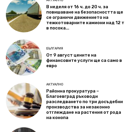
АКТУАЛНО
В неделя от 16 ч. до 20 ч. за
повишаване на безопасността ще
се ограничи движението на
тежкотоварните камиони над 12 т
в посока...
БЪЛГАРИЯ
От 9 август цените на
финансовите услуги ще са само в
евро
АКТУАЛНО
Районна прокуратура –
Благоевград ръководи
разследването по три досъдебни
производства за незаконно
отглеждане на растения от рода
на конопа