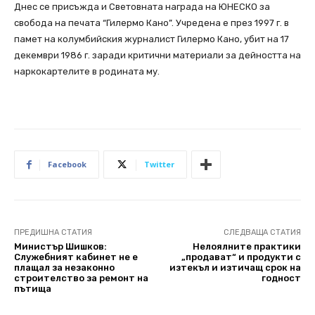
Днес се присъжда и Световната награда на ЮНЕСКО за
свобода на печата “Гилермо Кано”. Учредена е през 1997 г. в
памет на колумбийския журналист Гилермо Кано, убит на 17
декември 1986 г. заради критични материали за дейността на
наркокартелите в родината му.
Facebook
Twitter
ПРЕДИШНА СТАТИЯ
СЛЕДВАЩА СТАТИЯ
Министър Шишков:
Нелоялните практики
Служебният кабинет не е
„продават“ и продукти с
плащал за незаконно
изтекъл и изтичащ срок на
строителство за ремонт на
годност
пътища