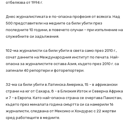
отбелязва от 1994 г.
Днес журналистиката е по-опасна професия от всякога. Над
500 представители на медиите са били убити през
последните 10 години, в повечето случаи – при изпълнение на
служебните си задължения.
102-ма журналисти са били убити в света само през 2010 г.,
сочат данните на Международния институт по печата. Най-
опасна за журналистите остава Азия, където през 2010 г. са
загинали 40 репортери и фоторепортери.
32-ма са били убити в Латинска Америка, 15 – в африкански
страни на юг от Сахара, 8 – в Близкия Изток и Северна Африка
и 7 – в Европа. Като най-опасна страна се очертава Пакистан,
където през миналата година смъртта си са намерили 16
журналисти, следвана от Мексико и Хондурас с 22 жертви
сред работещите в медиите.