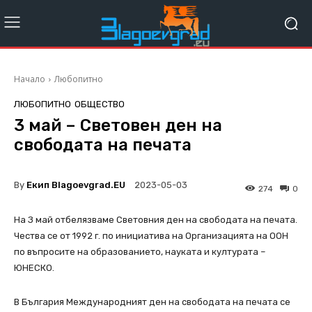
Начало
Любопитно
ЛЮБОПИТНО
ОБЩЕСТВО
3 май – Световен ден на
свободата на печата
By
Екип Blagoevgrad.EU
2023-05-03
274
0
На З май отбелязваме Световния ден на свободата на печата.
Чества се от 1992 г. по инициатива на Организацията на ООН
по въпросите на образованието, науката и културата –
ЮНЕСКО.
В България Международният ден на свободата на печата се