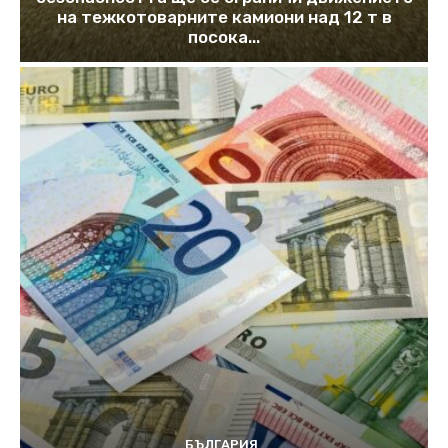
на тежкотоварните камиони над 12 т в
посока...
БЪЛГАРИЯ