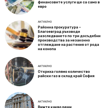
финансовите услуги ще са само в
евро
АКТУАЛНО
Районна прокуратура –
Благоевград ръководи
разследването по три досъдебни
производства за незаконно
отглеждане на растения от рода
на конопа
АКТУАЛНО
Откриха голямо количество
райски газ в склад край София
АКТУАЛНО
Вижте какво реши