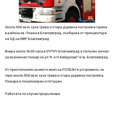
Около 500 кв.м. суха трева и стара дървена постройка горяха
в района кв. Плажа в Благоевград, съобщиха от пресцентъра
на ОД на МВР Благоевград.
Вчера около 16:00 часа в 01 РУП-Благоевград е получен сигнал
за възникнал пожар на ул.”К. и Н.Хайдукови” в гр. Благоевград.
От пристигналия на място екип на РСПБЗН е установено, че
гори около 500 кв.м. суха трева и стара дървена постройка.
Пожара е локализиран и потушен.
Работата по случая продължава.