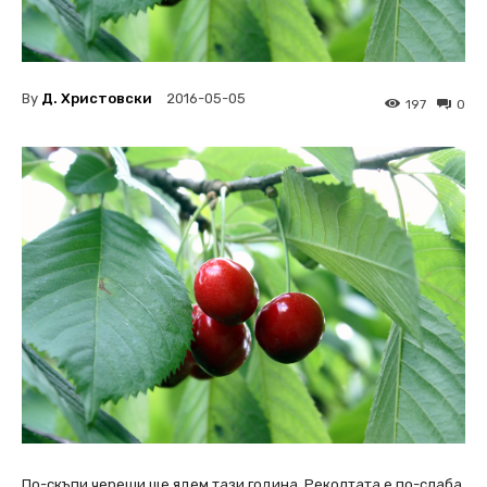
By
Д. Христовски
2016-05-05
197
0
По-скъпи череши ще ядем тази година. Реколтата е по-слаба