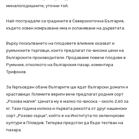
миналогодишните, уточни той.
Най-пострадали са градините в Североизточна България,
където освен измръзване има и осланяване на дърветата.
Върху поскъпването на плодовете влияние оказват и
румънските търговци, които предлагат по-високи цени на
българските производители. Продаваме повече плодове в
Румъния, отколкото на българския пазар, коментира
Трифонов.
За Гергьовден обаче българите ще ядат български домати и
краставици. Големите вериги вече предлагат родния сорт
„Розова магия”. Цената му е малко по-висока – около 2,60 за
кг. Тази година излиза и първата реколта от друг нашенски
сорт „Розово сърце”, който е на Института по зеленчукови
култури в Пловдив. Тепърва предстои да бъде тестван на
пазара.