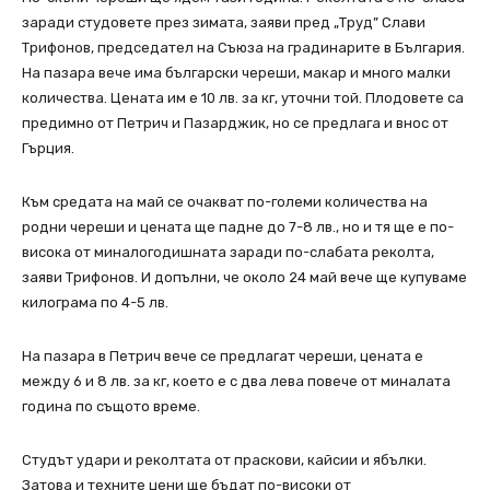
заради студовете през зимата, заяви пред „Труд” Слави
Трифонов, председател на Съюза на градинарите в България.
На пазара вече има български череши, макар и много малки
количества. Цената им е 10 лв. за кг, уточни той. Плодовете са
предимно от Петрич и Пазарджик, но се предлага и внос от
Гърция.
Към средата на май се очакват по-големи количества на
родни череши и цената ще падне до 7-8 лв., но и тя ще е по-
висока от миналогодишната заради по-слабата реколта,
заяви Трифонов. И допълни, че около 24 май вече ще купуваме
килограма по 4-5 лв.
На пазара в Петрич вече се предлагат череши, цената е
между 6 и 8 лв. за кг, което е с два лева повече от миналата
година по същото време.
Студът удари и реколтата от праскови, кайсии и ябълки.
Затова и техните цени ще бъдат по-високи от