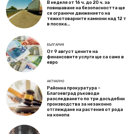
В неделя от 16 ч. до 20 ч. за
повишаване на безопасността ще
се ограничи движението на
тежкотоварните камиони над 12 т
в посока...
БЪЛГАРИЯ
От 9 август цените на
финансовите услуги ще са само в
евро
АКТУАЛНО
Районна прокуратура –
Благоевград ръководи
разследването по три досъдебни
производства за незаконно
отглеждане на растения от рода
на конопа