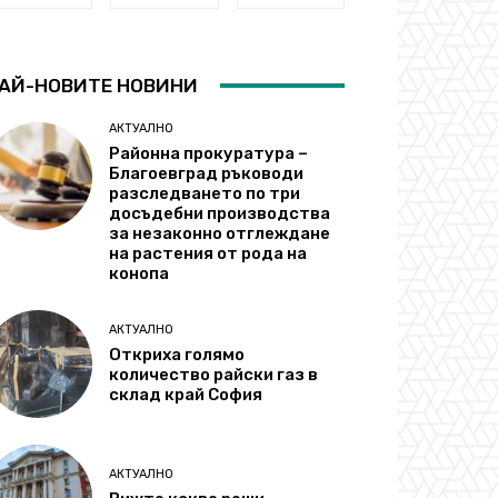
АЙ-НОВИТЕ НОВИНИ
АКТУАЛНО
Районна прокуратура –
Благоевград ръководи
разследването по три
досъдебни производства
за незаконно отглеждане
на растения от рода на
конопа
АКТУАЛНО
Откриха голямо
количество райски газ в
склад край София
АКТУАЛНО