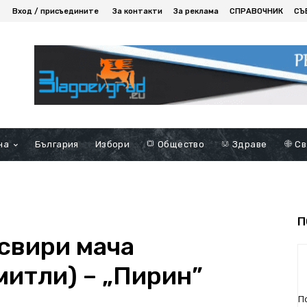
Вход / присъедините
За контакти
За реклама
СПРАВОЧНИК
СЪ
на
България
Избори
Общество
Здраве
Св
П
свири мача
митли) – „Пирин”
П