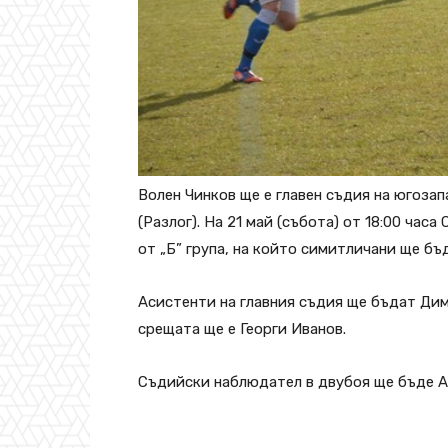
Волен Чинков ще е главен съдия на югоз
(Разлог). На 21 май (събота) от 18:00 час
от „Б” група, на който симитличани ще бъ
Асистенти на главния съдия ще бъдат Ди
срещата ще е Георги Иванов.
Съдийски наблюдател в двубоя ще бъде А