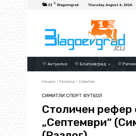
C
33
Blagoevgrad
Thursday, August 6, 2026
Актуално
Благоевград
Регио
Начало
Региона
Симитли
СИМИТЛИ
СПОРТ
ФУТБОЛ
Столичен рефер 
„Септември“ (Си
(Разлог)