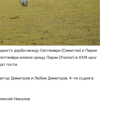
ападното дерби между Септември (Симитли) и Пирин
а Септември излиза срещу Пирин (Разлог) в XXIX кръг
дат гости.
митър Димитров и Любин Димитров, 4-ти съдия в
лексей Николов.