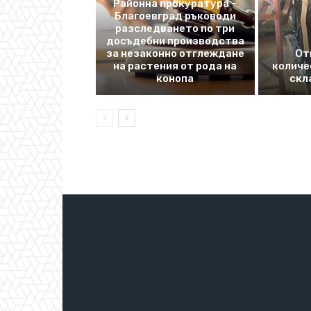
Районна прокуратура –
Благоевград ръководи
разследването по три
досъдебни производства
за незаконно отглеждане
От
на растения от рода на
количе
конопа
скл