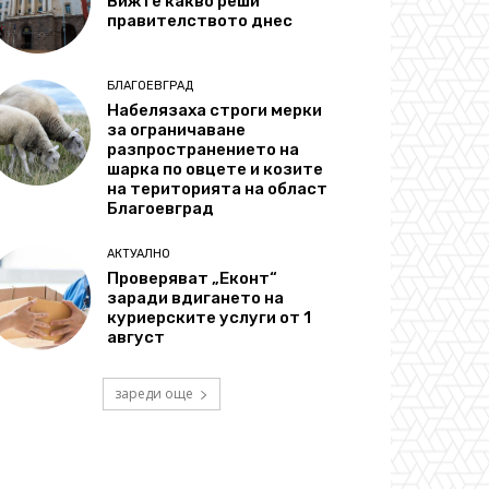
Вижте какво реши
правителството днес
БЛАГОЕВГРАД
Набелязаха строги мерки
за ограничаване
разпространението на
шарка по овцете и козите
на територията на област
Благоевград
АКТУАЛНО
Проверяват „Еконт“
заради вдигането на
куриерските услуги от 1
август
зареди още