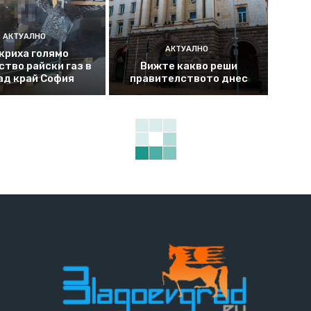
АКТУАЛНО
АКТУАЛНО
криха голямо
ство райски газ в
Вижте какво реши
ад край София
правителството днес