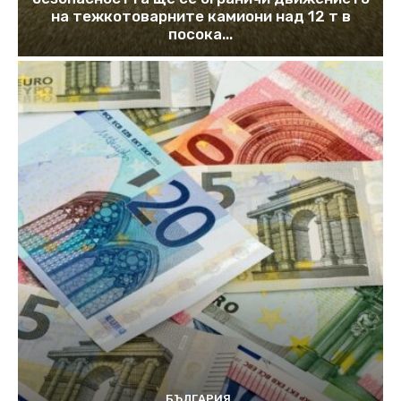
на тежкотоварните камиони над 12 т в
посока...
БЪЛГАРИЯ