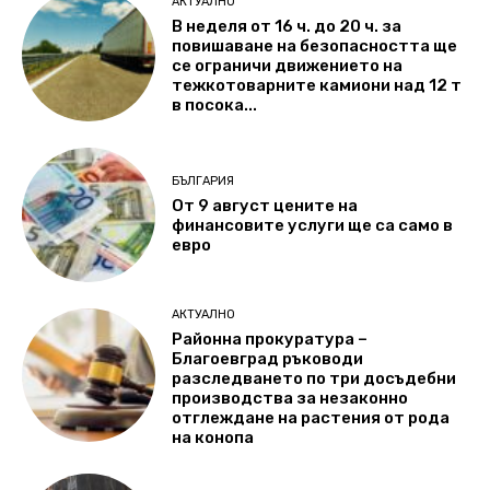
АКТУАЛНО
В неделя от 16 ч. до 20 ч. за
повишаване на безопасността ще
се ограничи движението на
тежкотоварните камиони над 12 т
в посока...
БЪЛГАРИЯ
От 9 август цените на
финансовите услуги ще са само в
евро
АКТУАЛНО
Районна прокуратура –
Благоевград ръководи
разследването по три досъдебни
производства за незаконно
отглеждане на растения от рода
на конопа