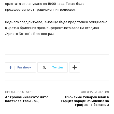
орлетата е планувано за 18:00 часа. То ще бъде
предшествано от традиционния водосвет.
Веднага след ритуала, Генов ще бъде представен официално
в кратък брифинг в пресконферентната зала на стадион
„Христо Ботев“ в Благоевград.
Facebook
Twitter
ПРЕДИШНА СТАТИЯ
СЛЕДВАЩА СТАТИЯ
Астрономическото лято
Върнахме товарен влак в
настъпва тази нощ
Гърция заради съмнение за
трафик на бежанци