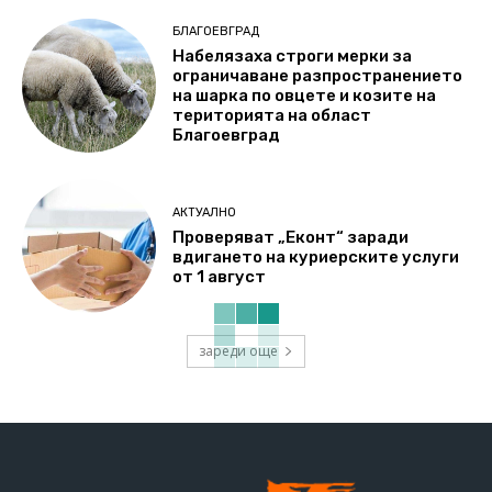
БЛАГОЕВГРАД
Набелязаха строги мерки за
ограничаване разпространението
на шарка по овцете и козите на
територията на област
Благоевград
АКТУАЛНО
Проверяват „Еконт“ заради
вдигането на куриерските услуги
от 1 август
зареди още