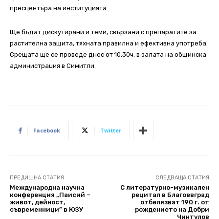
пресцентъра на институцията.
Ще бъдат дискутирани и теми, свързани с препаратите за
растителна защита, тяхната правилна и ефективна употреба.
Срещата ще се проведе днес от 10.30ч. в залата на общинска
администрация в Симитли.
Facebook
Twitter
ПРЕДИШНА СТАТИЯ
СЛЕДВАЩА СТАТИЯ
Международна научна
С литературно-музикален
конференция „Паисий –
рецитал в Благоевград
живот, дейност,
отбелязват 190 г. от
съвременници” в ЮЗУ
рождението на Добри
Чинтулов