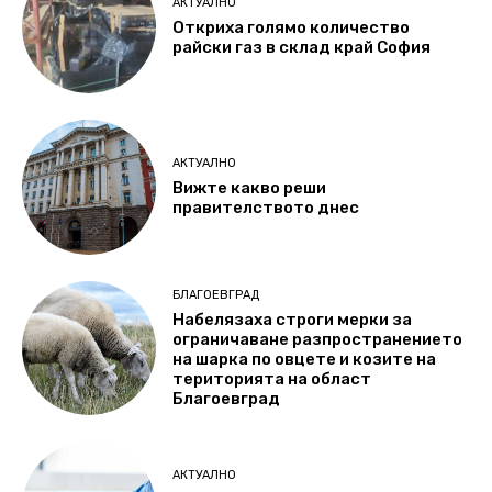
АКТУАЛНО
Откриха голямо количество
райски газ в склад край София
АКТУАЛНО
Вижте какво реши
правителството днес
БЛАГОЕВГРАД
Набелязаха строги мерки за
ограничаване разпространението
на шарка по овцете и козите на
територията на област
Благоевград
АКТУАЛНО