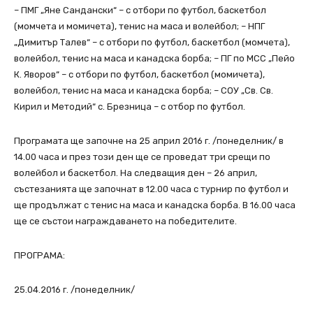
– ПМГ „Яне Сандански“ – с отбори по футбол, баскетбол
(момчета и момичета), тенис на маса и волейбол; – НПГ
„Димитър Талев“ – с отбори по футбол, баскетбол (момчета),
волейбол, тенис на маса и кана
дска борба; – ПГ по МСС „Пейо
К. Яворов“ – с отбори по футбол, баскетбол (момичета),
волейбол, тенис на маса и канадска борба; – СОУ „Св. Св.
Кирил и Методий“ с. Брезница – с отбор по футбол.
Програмата ще започне на 25 април 2016 г. /понеделник/ в
14.00 часа и през този ден ще се проведат три срещи по
волейбол и баскетбол. На следващия ден – 26 април,
състезанията ще започнат в 12.00 часа с турнир по футбол и
ще продължат с тенис на маса и канадска борба. В 16.00 часа
ще се състои награждаването на победителите.
ПРОГРАМА:
25.04.2016 г. /понеделник/