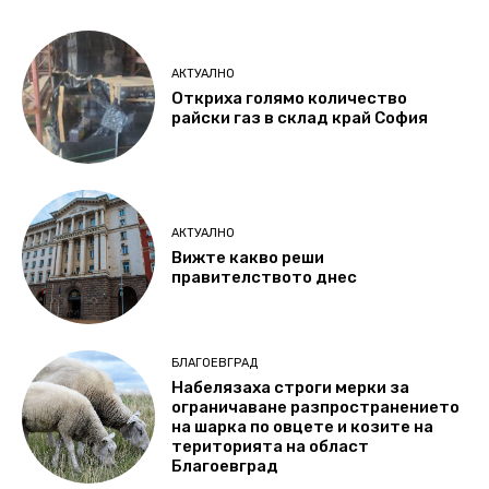
АКТУАЛНО
Откриха голямо количество
райски газ в склад край София
АКТУАЛНО
Вижте какво реши
правителството днес
БЛАГОЕВГРАД
Набелязаха строги мерки за
ограничаване разпространението
на шарка по овцете и козите на
територията на област
Благоевград