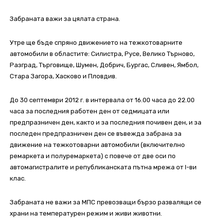
Забраната важи за цялата страна.
Утре ще бъде спряно движението на тежкотоварните
автомобили в областите: Силистра, Русе, Велико Търново,
Разград, Търговище, Шумен, Добрич, Бургас, Сливен, Ямбол,
Стара Загора, Хасково и Пловдив.
До 30 септември 2012 г. в интервала от 16.00 часа до 22.00
часа за последния работен ден от седмицата или
предпразничен ден, както и за последния почивен ден, и за
последен предпразничен ден се въвежда забрана за
движение на тежкотоварни автомобили (включително
ремаркета и полуремаркета) с повече от две оси по
автомагистралите и републиканската пътна мрежа от I-ви
клас.
Забраната не важи за МПС превозващи бързо развалящи се
храни на температурен режим и живи животни.