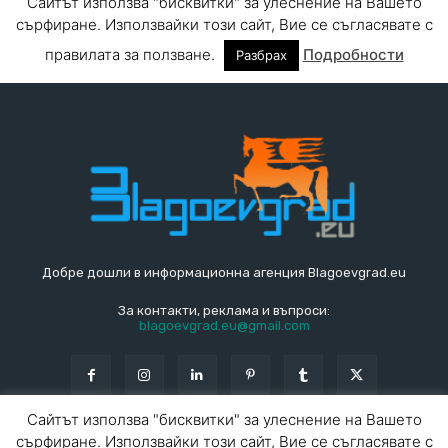
Добре дошли в информационна агенция Blagoevgrad.eu
За контакти, реклама и въпроси:
blagoevgrad.eu@gmail.com
Сайтът използва "бисквитки" за улеснение на Вашето
сърфиране. Използвайки този сайт, Вие се съгласявате с