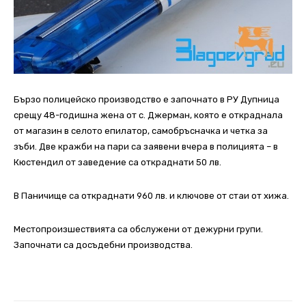
Бързо полицейско производство е започнато в РУ Дупница
срещу 48-годишна жена от с. Джерман, която е откраднала
от магазин в селото епилатор, самобръсначка и четка за
зъби. Две кражби на пари са заявени вчера в полицията – в
Кюстендил от заведение са откраднати 50 лв.
В Паничище са откраднати 960 лв. и ключове от стаи от хижа.
Местопроизшествията са обслужени от дежурни групи.
Започнати са досъдебни производства.