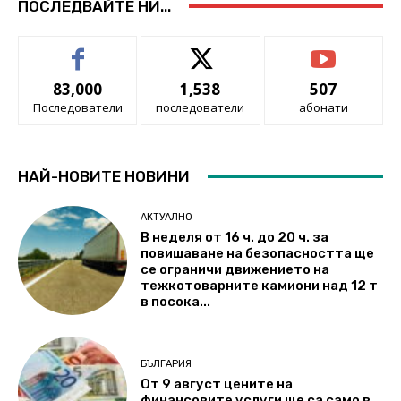
ПОСЛЕДВАЙТЕ НИ...
83,000
1,538
507
Последователи
последователи
абонати
НАЙ-НОВИТЕ НОВИНИ
АКТУАЛНО
В неделя от 16 ч. до 20 ч. за
повишаване на безопасността ще
се ограничи движението на
тежкотоварните камиони над 12 т
в посока...
БЪЛГАРИЯ
От 9 август цените на
финансовите услуги ще са само в