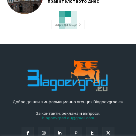
правителството днес
зареди още
Добре дошли в информационна агенция Blagoevgrad.eu
За контакти, реклама и въпроси:
blagoevgrad.eu@gmail.com