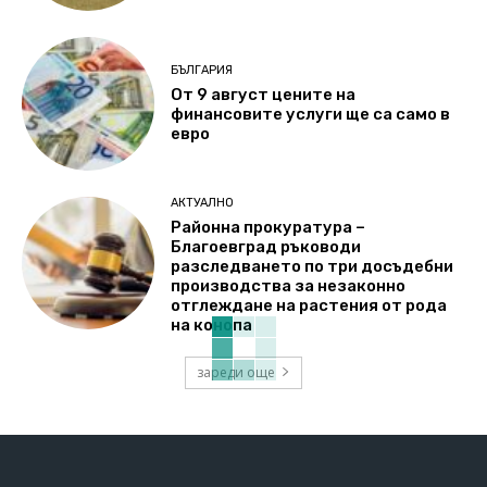
БЪЛГАРИЯ
От 9 август цените на
финансовите услуги ще са само в
евро
АКТУАЛНО
Районна прокуратура –
Благоевград ръководи
разследването по три досъдебни
производства за незаконно
отглеждане на растения от рода
на конопа
зареди още