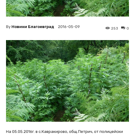
By
Новини Благоевград
2016-05-09
253
0
На 05.05.2016г. в с.Кавракирово, общ.Петрич, от полицейски