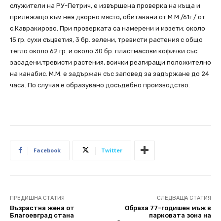
служители на РУ-Петрич, е извършена проверка на къща и
прилежащо към нея дворно място, обитавани от М.М./61г./ от
с.Кавракирово. При проверката са намерени и иззети: около
15 гр. сухи съцветия, 3 бр. зелени, тревисти растения с общо
тегло около 62 гр. и около 30 бр. пластмасови кофички със
засадени,тревисти растения, всички реагиращи положително
на канабис. М.М. е задържан със заповед за задържане до 24
часа. По случая е образувано досъдебно производство.
Facebook
Twitter
ПРЕДИШНА СТАТИЯ
СЛЕДВАЩА СТАТИЯ
Възрастна жена от
Обраха 77-годишен мъж в
Благоевград стана
парковата зона на