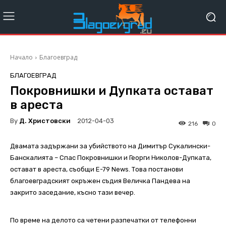
Начало
Благоевград
БЛАГОЕВГРАД
Покровнишки и Дупката остават
в ареста
By
Д. Христовски
2012-04-03
216
0
Двамата задържани за убийството на Димитър Сукалински-
Банскалията – Спас Покровнишки и Георги Николов-Дупката,
остават в ареста, съобщи E-79 News. Това постанови
благоевградският окръжен съдия Величка Пандева на
закрито заседание, късно тази вечер.
По време на делото са четени разпечатки от телефонни