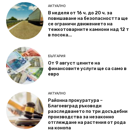
АКТУАЛНО
В неделя от 16 ч. до 20 ч. за
повишаване на безопасността ще
се ограничи движението на
тежкотоварните камиони над 12 т
в посока...
БЪЛГАРИЯ
От 9 август цените на
финансовите услуги ще са само в
евро
АКТУАЛНО
Районна прокуратура –
Благоевград ръководи
разследването по три досъдебни
производства за незаконно
отглеждане на растения от рода
на конопа