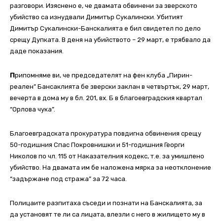
разговори. Изяснено е, че двамата обвинени за зверското
убийство са изнудвали Димитър Сукалински. Убитият
Димитър Сукалински-Банскалията е бил свидетел по дело
срещу Дупката. В деня на убийството – 29 март, е трябвало да
даде показания.
П
рипомняме ви, че председателят на фен клуба „Пирин-
реален” Бансаклията бе зверски заклан в четвъртък, 29 март,
вечерта в дома му в бл. 201, вх. Б в благоевградския квартал
“Орлова чука”.
Благоевградската прокуратура повдигна обвинения срещу
50-годишния Спас Покровнишки и 51-годишния Георги
Николов по чл. 115 от Наказателния кодекс, т.е. за умишлено
убийство. На двамата им бе наложена мярка за неотклонение
“задържане под стража” за 72 часа.
Полицаите разпитаха съседи и познати на Банскалията, за
да установят те ли са лицата, влезли с него в жилището му в