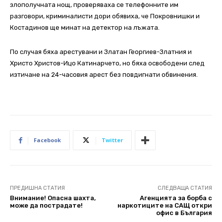
злополучната нощ, проверяваха се телефонните им
разговори, криминалисти дори обявиха, че Покровнишки и
Костадинов ще минат на детектор на лъжата.
По случая бяха арестувани и Златан Георгиев-Златния и
Христо Христов-Ицо Катинарчето, но бяха освободени след
изтичане на 24-часовия арест без повдигнати обвинения.
Facebook
Twitter
ПРЕДИШНА СТАТИЯ
СЛЕДВАЩА СТАТИЯ
Внимание! Опасна шахта,
Агенцията за борба с
може да пострадате!
наркотиците на САЩ откри
офис в България