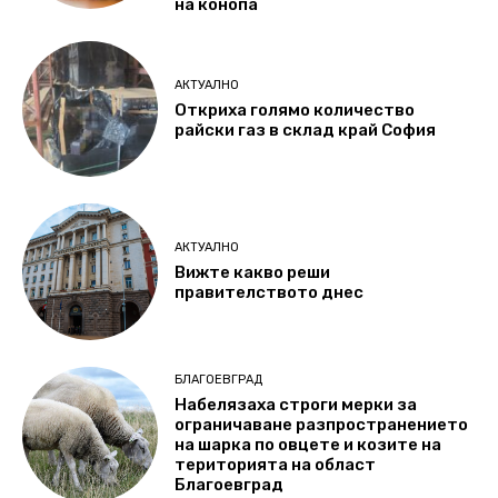
на конопа
АКТУАЛНО
Откриха голямо количество
райски газ в склад край София
АКТУАЛНО
Вижте какво реши
правителството днес
БЛАГОЕВГРАД
Набелязаха строги мерки за
ограничаване разпространението
на шарка по овцете и козите на
територията на област
Благоевград