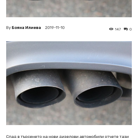
By
Бояна Илиева
2019-11-10
147
0
Спад в търсенето на нови дизелови автомобили отчете тази