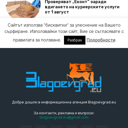
Добре дошли в информационна агенция Blagoevgrad.eu
За контакти, реклама и въпроси:
blagoevgrad.eu@gmail.com