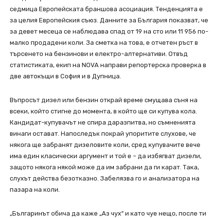
седмица Европейската браншова асоциация. Тенденцията е
за целия Европейския съюз. Данните за България показват, че
за девет месеца се наблюдава спад от 19 на сто или 11 956 по-
малко продадени коли. За сметка на това, е отчетен ръст в
търсенето на бензинови и електро-алтернативи. Отвъд
статистиката, екип на NOVA направи репортерска проверка в
две автокъщи в София и в Дупница.
Въпросът дизел или бензин открай време смущава съня на
всеки, който стигне до момента, в който ще си купува кола.
Кандидат-купувачът не спира даразпитва, но съмненията
винаги остават. Напоследък покрай упоритите слухове, че
някога ще забранят дизеловите коли, сред купувачите вече
има един класически аргумент и той е – да избягват дизели,
защото някога някой може да им забрани да ги карат. Така,
слухът действа безотказно. Забелязва го и анализатора на
пазара на коли.
„Българинът обича да каже „Аз чух“ и като чуе нещо, после ти