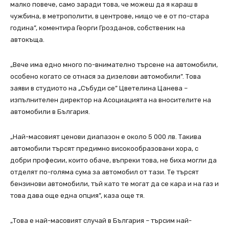
малко повече, само заради това, че можеш да я караш в
чужбина, в метрополити, в центрове, нищо че е от по-стара
година”, коментира Георги Грозданов, собственик на
автокъща.
„Вече има едно много по-внимателно търсене на автомобили,
особено когато се отнася за дизелови автомобили”. Това
заяви в студиото на „Събуди се” Цветелина Цанева –
изпълнителен директор на Асоциацията на вносителите на
автомобили в България.
„Най-масовият ценови диапазон е около 5 000 лв. Такива
автомобили търсят предимно високообразовани хора, с
добри професии, които обаче, въпреки това, не биха могли да
отделят по-голяма сума за автомобил от тази. Те търсят
бензинови автомобили, тъй като те могат да се кара и на газ и
това дава още една опция”, каза още тя.
„Това е най-масовият случай в България – търсим най-