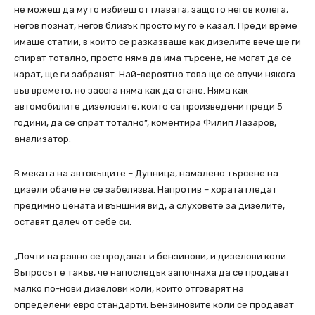
не можеш да му го избиеш от главата, защото негов колега,
негов познат, негов близък просто му го е казал. Преди време
имаше статии, в които се разказваше как дизелите вече ще ги
спират тотално, просто няма да има търсене, не могат да се
карат, ще ги забранят. Най-вероятно това ще се случи някога
във времето, но засега няма как да стане. Няма как
автомобилите дизеловите, които са произведени преди 5
години, да се спрат тотално”, коментира Филип Лазаров,
анализатор.
В меката на автокъщите – Дупница, намалено търсене на
дизели обаче не се забелязва. Напротив – хората гледат
предимно цената и външния вид, а слуховете за дизелите,
оставят далеч от себе си.
„Почти на равно се продават и бензинови, и дизелови коли.
Въпросът е такъв, че напоследък започнаха да се продават
малко по-нови дизелови коли, които отговарят на
определени евро стандарти. Бензиновите коли се продават