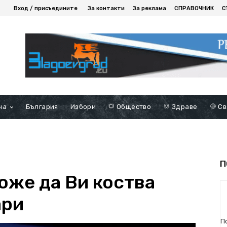
Вход / присъедините
За контакти
За реклама
СПРАВОЧНИК
С
на
България
Избори
Общество
Здраве
Св
П
оже да Ви коства
ари
П