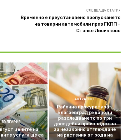
СЛЕДВАЩА СТАТИЯ
Временно е преустановено пропускането
на товарни автомобили през ГКПП –
Станке Лисичково
АКТУАЛНО
Районна прокуратура –
Благоевград ръководи
разследването по три
БЪЛГАРИЯ
досъдебни производства
август цените на
за незаконно отглеждане
вите услуги ще са
на растения от рода на