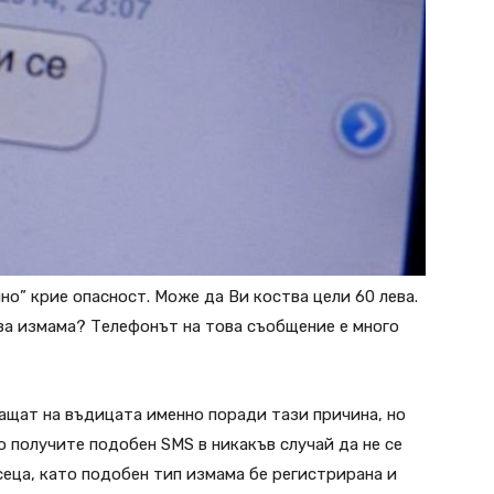
о” крие опасност. Може да Ви коства цели 60 лева.
 за измама? Телефонът на това съобщение е много
ващат на въдицата именно поради тази причина, но
ко получите подобен SMS в никакъв случай да не се
еца, като подобен тип измама бе регистрирана и