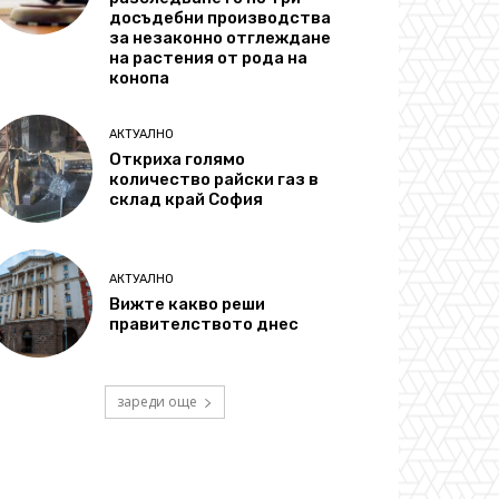
досъдебни производства
за незаконно отглеждане
на растения от рода на
конопа
АКТУАЛНО
Откриха голямо
количество райски газ в
склад край София
АКТУАЛНО
Вижте какво реши
правителството днес
зареди още