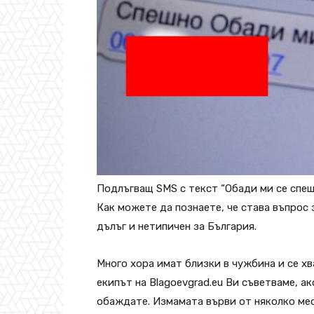
Подлъгващ SMS с текст “Обади ми се спешн
Как можете да познаете, че става въпрос
дълъг и нетипичен за България.
Много хора имат близки в чужбина и се х
екипът на Blagoevgrad.eu Ви съветваме, а
обаждате. Измамата върви от няколко мес