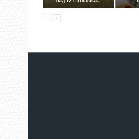
над 12 т в посока...