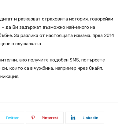
вдигат и разказват страховита история, говорейки
а – да Ви задържат възможно най-много на
бъбне. За разлика от настоящата измама, през 2014
ъщене в слушалката.
нителни, ако получите подобен SMS, потърсете
 си, които са в чужбина, например чрез Скайп,
уникация.
Twitter
Pinterest
Linkedin