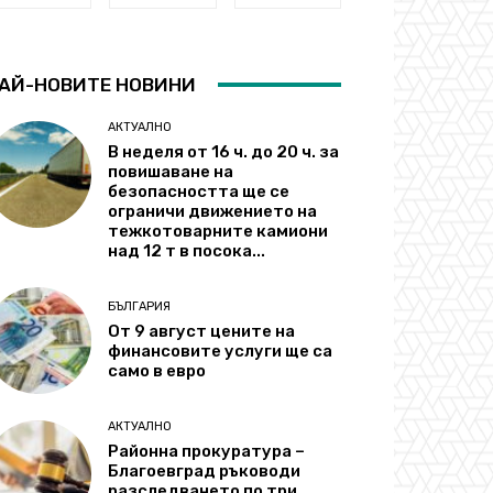
АЙ-НОВИТЕ НОВИНИ
АКТУАЛНО
В неделя от 16 ч. до 20 ч. за
повишаване на
безопасността ще се
ограничи движението на
тежкотоварните камиони
над 12 т в посока...
БЪЛГАРИЯ
От 9 август цените на
финансовите услуги ще са
само в евро
АКТУАЛНО
Районна прокуратура –
Благоевград ръководи
разследването по три