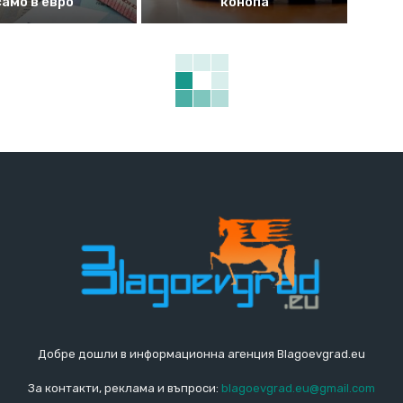
само в евро
конопа
Добре дошли в информационна агенция Blagoevgrad.eu
За контакти, реклама и въпроси:
blagoevgrad.eu@gmail.com