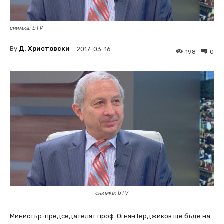
снимка: bTV
By
Д. Христовски
2017-03-16
198
0
снимка: bTV
Министър-председателят проф. Огнян Герджиков ще бъде на