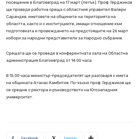
посещение в Благоевград на 17 март (петък). Проф. Герджиков
ще проведе работна среща с областния управител Валери
Сарандев, кметовете на общините на територията на
областта, както и с институциите, имащи отношение към
подготовката и провеждането на предстоящите на 26 март
избори за народни представители за Народно събрание.
Срещата ще се проведе в конферентната зала на Областна
администрация Благоевград от 14.00 часа.
В 15.00 часа министър-председателят ще разговаря с кмета
на общината Атанас Камбитов. По-късно проф. Герджиков ще
се срещне с ректора и ръководството на Югозападния
университет.
Facebook
Twitter