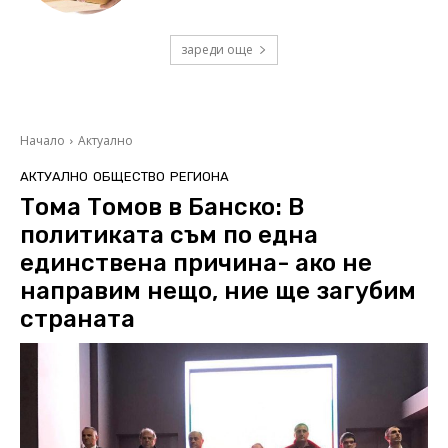
зареди още