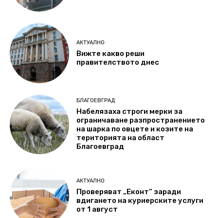
АКТУАЛНО
Вижте какво реши
правителството днес
БЛАГОЕВГРАД
Набелязаха строги мерки за
ограничаване разпространението
на шарка по овцете и козите на
територията на област
Благоевград
АКТУАЛНО
Проверяват „Еконт“ заради
вдигането на куриерските услуги
от 1 август