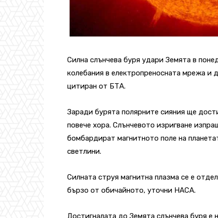
Силна слънчева буря удари Земята в поне
колебания в електропреносната мрежа и 
цитиран от БТА.
Заради бурята полярните сияния ще дости
повече хора. Слънчевото изригване изпра
бомбардират магнитното поле на планета
светлини.
Силната струя магнитна плазма се е отдел
бързо от обичайното, уточни НАСА.
Достигналата до Земята слънчева буря е 