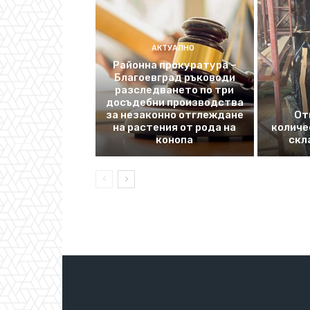
АКТУАЛНО
Районна прокуратура –
Благоевград ръководи
разследването по три
досъдебни производства
за незаконно отглеждане
От
на растения от рода на
количе
конопа
скл