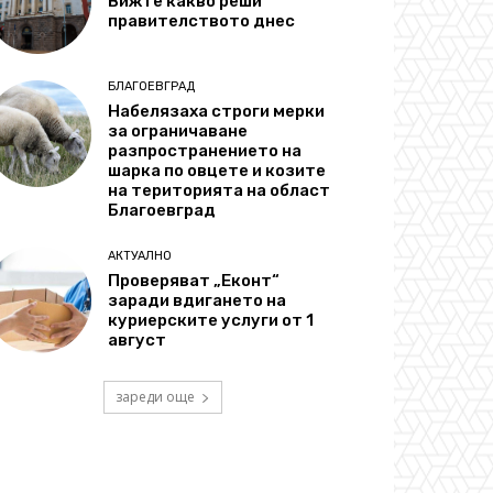
Вижте какво реши
правителството днес
БЛАГОЕВГРАД
Набелязаха строги мерки
за ограничаване
разпространението на
шарка по овцете и козите
на територията на област
Благоевград
АКТУАЛНО
Проверяват „Еконт“
заради вдигането на
куриерските услуги от 1
август
зареди още