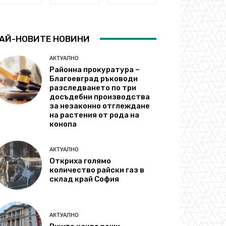
АЙ-НОВИТЕ НОВИНИ
АКТУАЛНО
Районна прокуратура –
Благоевград ръководи
разследването по три
досъдебни производства
за незаконно отглеждане
на растения от рода на
конопа
АКТУАЛНО
Откриха голямо
количество райски газ в
склад край София
АКТУАЛНО