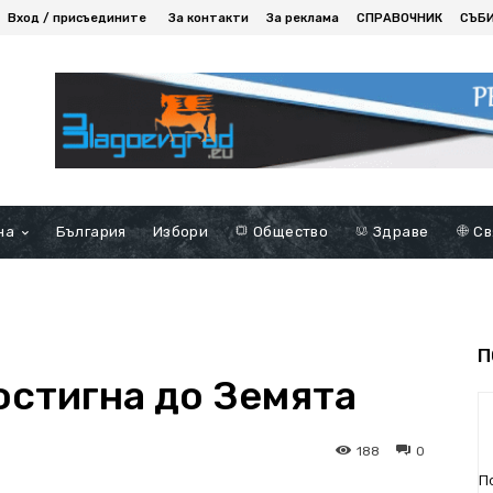
Вход / присъедините
За контакти
За реклама
СПРАВОЧНИК
СЪБ
на
България
Избори
Общество
Здраве
Св
П
остигна до Земята
188
0
П