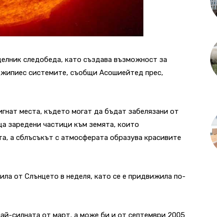
делник следобеда, като създава възможност за
джипиес системите, съобщи Асошиейтед прес,
гнат места, където могат да бъдат забелязани от
ща заредени частици към земята, които
та, а сблъсъкът с атмосферата образува красивите
ила от Слънцето в неделя, като се е придвижила по-
най-силната от март, а може би и от септември 2005