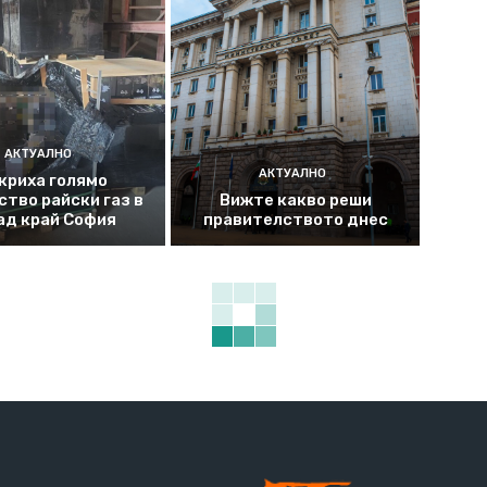
АКТУАЛНО
АКТУАЛНО
криха голямо
ство райски газ в
Вижте какво реши
ад край София
правителството днес