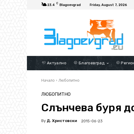
C
23.4
Blagoevgrad
Friday, August 7, 2026
Актуално
Благоевград
Регио
Начало
Любопитно
ЛЮБОПИТНО
Слънчева буря д
By
Д. Христовски
2015-06-23