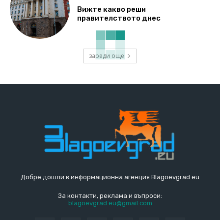
Вижте какво реши
правителството днес
зареди още
Добре дошли в информационна агенция Blagoevgrad.eu
За контакти, реклама и въпроси:
blagoevgrad.eu@gmail.com