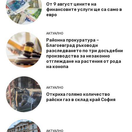
От 9 август цените на
финансовите услуги ще са само в
евро
АКТУАЛНО
Районна прокуратура –
Благоевград ръководи
разследването по три досъдебни
производства за незаконно
отглеждане на растения от рода
на конопа
АКТУАЛНО
Откриха голямо количество
райски газ в склад край София
АКТУАЛНО