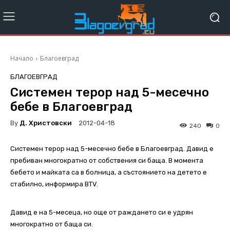
Начало
Благоевград
БЛАГОЕВГРАД
Системен терор над 5-месечно
бебе в Благоевград
By
Д. Христовски
2012-04-18
240
0
Системен терор над 5-месечно бебе в Благоевград. Давид е
пребиван многократно от собствения си баща. В момента
бебето и майката са в болница, а състоянието на детето е
стабилно, информира BTV.
Давид е на 5-месеца, но още от раждането си е удрян
многократно от баща си.