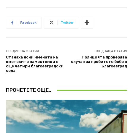
Facebook
Twitter
ПРЕДИШНА СТАТИЯ
СЛЕДВАЩА СТАТИЯ
Станаха ясни имената на
Полицията проверява
кметските наместници в
случая за пребитото бебе в
още четири благоевградски
Благоевград
села
ПРОЧЕТЕТЕ ОЩЕ..