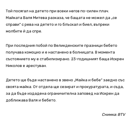
Той посягал на детето при всеки негов по-силен плач.
Майката Валя Митева разказа, че бащата не можел да „се
справи” с рева на детето и го блъскал и биел, въпреки
молбите й да спре.
При последния побой по Великденските празници бебето
получава комоцио и е настанено в болницата. В момента
състоянието му е стабилизирано. 23-годишният баща Искрен
Николов е арестуван.
Детето ще бъде настанено в звено „Майка и бебе” заедно със
своята майка. От отдела ще сезират и прокуратурата, и съда,
за да бъде издадена ограничителна заповед на Искрен да
доближава Валя и бебето.
Снимка: BTV