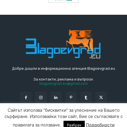
Добре дошли в информационна агенция Blagoevgrad.eu
За контакти, реклама и въпроси:
blagoevgrad.eu@gmail.com
Сайтът използва "бисквитки" за улеснение на Вашето
сърфиране. Използвайки този сайт, Вие се съгласявате с
© Blagoevgrad.EU 2010 - 2026
Общи условия
|
правилата за ползване.
Подробности
Разбрах