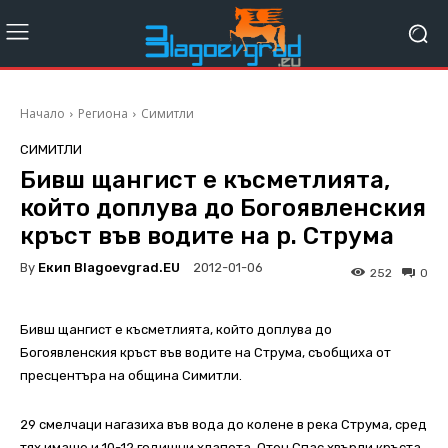
Начало
Региона
Симитли
СИМИТЛИ
Бивш щангист е късметлията,
който доплува до Богоявленския
кръст във водите на р. Струма
By
Екип Blagoevgrad.EU
2012-01-06
252
0
Бивш щангист е късметлията, който доплува до
Богоявленския кръст във водите на Струма, съобщиха от
пресцентъра на община Симитли.
29 смелчаци нагазиха във вода до колене в река Струма, сред
тях имаше и 10-12 годишни хлапета. Отец Спас хвърли кръста