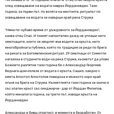
след освещаване на водата навръх Йордановден. Тази
година, за първи път, по волята на местните, ритуалът по
освещаване на водата се извърши край река Струма.
“Няма по-хубаво време от дъждовното за Йордановден”,
казва отец Спас. И тихият напоителен дъжд не уплаши нито
смелчаците, които се хвърлят във водите за кръста, нито
многобройната публика, която по традиция се реди по брега
на реката за Богоявленския ритуал. 29 смелчаци от Симитли
нагазиха в студените води на река Струма, късметът да улови
Божието разпятие тази година бе с Александър Георгиев.
Веднага щом излезе от водата с кръста, Сашко, заедно с
кмета Апостол Апостолов поведоха и мъжкото хоро край
огъня на брега на Струма. Късметлията тази година се окичи и
със златен кръст със синджирче- дар от Йордан Филипов,
който миналата година, за трети път, извади кръста на
Йордановден.
Александър е бивш спортист, в момента е безработен. От