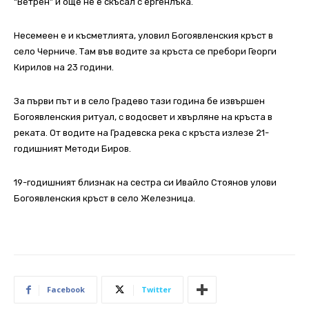
“Ветрен” и още не е скъсал с ергенлъка.
Несемеен е и късметлията, уловил Богоявленския кръст в
село Черниче. Там във водите за кръста се пребори Георги
Кирилов на 23 години.
За първи път и в село Градево тази година бе извършен
Богоявленския ритуал, с водосвет и хвърляне на кръста в
реката. От водите на Градевска река с кръста излезе 21-
годишният Методи Биров.
19-годишният близнак на сестра си Ивайло Стоянов улови
Богоявленския кръст в село Железница.
Facebook
Twitter