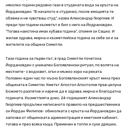
няколко години редовно гази в студената вода за кръста на
Йордановден. “В началото е студенко, после емоцията те
обзема и не чувстваш студ”, казва Александър Георгиев. И
преди три години късметът е бил с него на Йодрановден.
“Тогава наистина имах хубава година”, спомня си Сашко. И
желае здрава, мирна и късметлийска година за себе си и за
жителите на община Симитли.
Тази година за първи път, в град Симитли почетоха
Йордановден с уникален Богоявленски ритуал, по волята на
местните- с водосвет, огън и мъжко хоро на реката.
Половин-един час по-късно Богоявленският кръст мина през
общината в Симитли. Кметът Апостол Апостолов пръв целуна
Божието разпятие и нарече да е здрава, мирна и благодатна
годината. Късметлията днес, 24-годишният Александър
Георгиев продължи неписаното правило на предшественика
си Йордан Филипов- обиколката с кръста на Йордановден да
започва от общинската администрация и кметския кабинет,
тогава и през всяка къща. Пременен в топли и сухи дрешки,