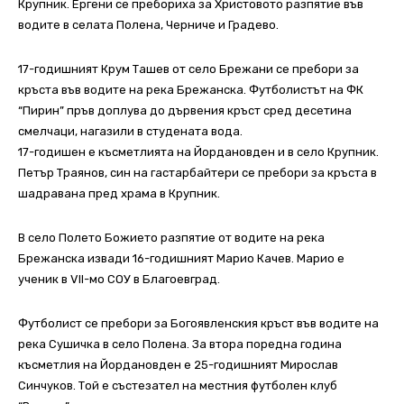
Крупник. Ергени се пребориха за Христовото разпятие във
водите в селата Полена, Черниче и Градево.
17-годишният Крум Ташев от село Брежани се пребори за
кръста във водите на река Брежанска. Футболистът на ФК
“Пирин” пръв доплува до дървения кръст сред десетина
смелчаци, нагазили в студената вода.
17-годишен е късметлията на Йордановден и в село Крупник.
Петър Траянов, син на гастарбайтери се пребори за кръста в
шадравана пред храма в Крупник.
В село Полето Божието разпятие от водите на река
Брежанска извади 16-годишният Марио Качев. Марио е
ученик в VII-мо СОУ в Благоевград.
Футболист се пребори за Богоявленския кръст във водите на
река Сушичка в село Полена. За втора поредна година
късметлия на Йордановден е 25-годишният Мирослав
Синчуков. Той е състезател на местния футболен клуб