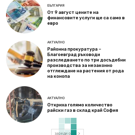
БЪЛГАРИЯ
От 9 август цените на
финансовите услуги ще са само в
евро
АКТУАЛНО
Районна прокуратура –
Благоевград ръководи
разследването по три досъдебни
производства за незаконно
отглеждане на растения от рода
на конопа
АКТУАЛНО
Откриха голямо количество
райски газ в склад край София
зареди още