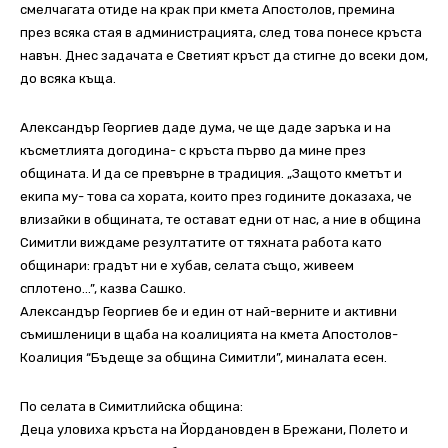
смелчагата отиде на крак при кмета Апостолов, премина
през всяка стая в администрацията, след това понесе кръста
навън. Днес задачата е Светият кръст да стигне до всеки дом,
до всяка къща.
Александър Георгиев даде дума, че ще даде заръка и на
късметлията догодина- с кръста първо да мине през
общината. И да се превърне в традиция. „Защото кметът и
екипа му- това са хората, които през годините доказаха, че
влизайки в общината, те остават едни от нас, а ние в община
Симитли виждаме резултатите от тяхната работа като
общинари: градът ни е хубав, селата също, живеем
сплотено…”, казва Сашко.
Александър Георгиев бе и един от най-верните и активни
съмишленици в щаба на коалицията на кмета Апостолов-
Коалиция “Бъдеще за община Симитли”, миналата есен.
По селата в Симитлийска община:
Деца уловиха кръста на Йордановден в Брежани, Полето и