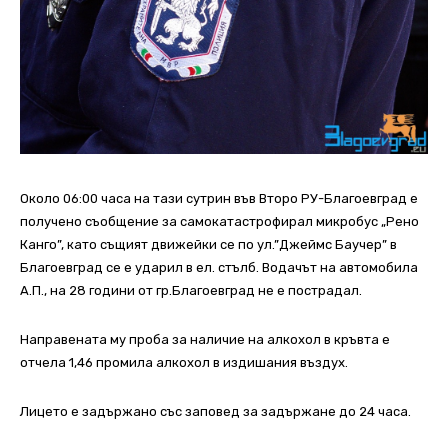
Около 06:00 часа на тази сутрин във Второ РУ-Благоевград е
получено съобщение за самокатастрофирал микробус „Рено
Канго”, като същият движейки се по ул.”Джеймс Баучер” в
Благоевград се е ударил в ел. стълб. Водачът на автомобила
А.П., на 28 години от гр.Благоевград не е пострадал.
Направената му проба за наличие на алкохол в кръвта е
отчела 1,46 промила алкохол в издишания въздух.
Лицето е задържано със заповед за задържане до 24 часа.