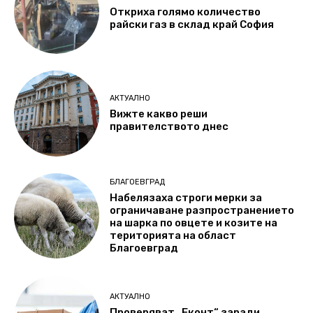
Откриха голямо количество
райски газ в склад край София
АКТУАЛНО
Вижте какво реши
правителството днес
БЛАГОЕВГРАД
Набелязаха строги мерки за
ограничаване разпространението
на шарка по овцете и козите на
територията на област
Благоевград
АКТУАЛНО
Проверяват „Еконт“ заради