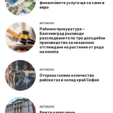
финансовите услуги ще са само в
евро
АКТУАЛНО
Районна прокуратура –
Благоевград ръководи
разследването по три досъдебни
производства за незаконно
отглеждане на растения от рода
на конопа
АКТУАЛНО
Откриха голямо количество
райски газ в склад край София
АКТУАЛНО
Вижте какво реши