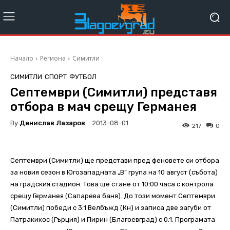
Начало
Региона
Симитли
СИМИТЛИ
СПОРТ
ФУТБОЛ
Септември (Симитли) представя
отбора в мач срещу Германея
By
Денислав Лазаров
2013-08-01
217
0
Септември (Симитли) ще представи пред феновете си отбора
за новия сезон в Югозападната „В” група на 10 август (събота)
на градския стадион. Това ще стане от 10:00 часа с контрола
срещу Германея (Сапарева баня). До този момент Септември
(Симитли) победи с 3:1 Велбъжд (Кн) и записа две загуби от
Патракикос (Гърция) и Пирин (Благоевград) с 0:1. Програмата