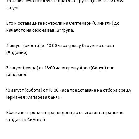
за новия сезон в Югозападната „В” група ще се тегли на 8
август.
Ето и оставащите контроли на Септември (Симитли) до
началото на сезона във „В” група:
3 август (събота) от 10:00 часа срещу Струмска слава
(Радомир)
7 август (сряда) от 18:00 часа срещу Арис (Солун) или
Беласица
10 август (събота) от 10:00 часа представяне на отбора срещу
Германея (Сапарева баня).
Всички контроли са предвидени да се играят на градския
стадион в Симитли.