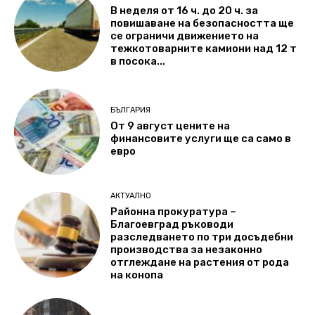
В неделя от 16 ч. до 20 ч. за
повишаване на безопасността ще
се ограничи движението на
тежкотоварните камиони над 12 т
в посока...
БЪЛГАРИЯ
От 9 август цените на
финансовите услуги ще са само в
евро
АКТУАЛНО
Районна прокуратура –
Благоевград ръководи
разследването по три досъдебни
производства за незаконно
отглеждане на растения от рода
на конопа