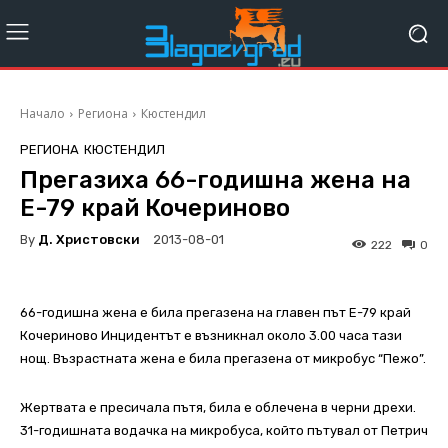
Начало
Региона
Кюстендил
РЕГИОНА
КЮСТЕНДИЛ
Прегазиха 66-годишна жена на
Е-79 край Кочериново
By
Д. Христовски
2013-08-01
222
0
66-годишна жена е била прегазена на главен път Е-79 край
Кочериново Инцидентът е възникнал около 3.00 часа тази
нощ. Възрастната жена е била прегазена от микробус “Пежо”.
Жертвата е пресичала пътя, била е облечена в черни дрехи.
31-годишната водачка на микробуса, който пътувал от Петрич