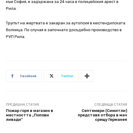
към София, е задържана за 24 часа в полицейския арест в
Рила.
Трупът на жертвата е закаран за аутопсия в кюстендилската
болница. По случая е започнато досъдебно производство в
РУП Рила.
Facebook
Twitter
ПРЕДИШНА СТАТИЯ
СЛЕДВАЩА СТАТИЯ
Пожар горя в магазин в
Септември (Симитли)
местността „Попови
представя отбора в мач
ливади”
срещу Германея