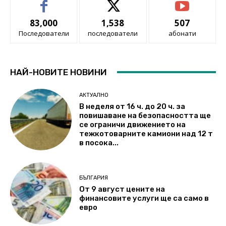
83,000
1,538
507
Последователи
последователи
абонати
НАЙ-НОВИТЕ НОВИНИ
АКТУАЛНО
В неделя от 16 ч. до 20 ч. за
повишаване на безопасността ще
се ограничи движението на
тежкотоварните камиони над 12 т
в посока...
БЪЛГАРИЯ
От 9 август цените на
финансовите услуги ще са само в
евро