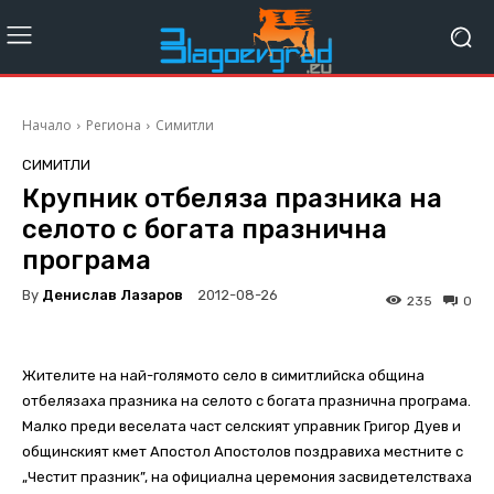
Начало
Региона
Симитли
СИМИТЛИ
Крупник отбеляза празника на
селото с богата празнична
програма
By
Денислав Лазаров
2012-08-26
235
0
Жителите на най-голямото село в симитлийска община
отбелязаха празника на селото с богата празнична програма.
Малко преди веселата част селският управник Григор Дуев и
общинският кмет Апостол Апостолов поздравиха местните с
„Честит празник”, на официална церемония засвидетелстваха