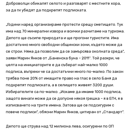
Доброволци обикалят селото и разговарят с местните хора,
за да ги убедят да подкрепят подписката.
„Години наред организираме протести срещу сметището. Тук
има над 70 минерални извора и всички разчитаме на туризма.
Депото ще съсипе природата и ще прогони туристите. Има
достатъчно много свободни общински зони, където може да
се строи. Няма да позволим да се замърсява околната среда”,
заяви Марин Янков от „Баненска буна – 2011″. Той разкри, че
целта на инициаторите е да съберат най-малко 1000
подписа, въпреки че са достатъчни много по-малко. По закон
трябва поне 20% от имащите право на глас в село Баня да
подкрепят подписката, а в селището живеят 3200 души.
Избирателите са по-малко. „Искаме да имаме 1000 подписа,
защото винаги може да се допусне някоя грешка – я в ЕГН, я в
изписването на трите имена. Затова ще се подсигурим с
повече подписи”, обясни Марин Янков, цитиран от „Стандарт”.
Депото ще струва над 12 милиона лева, осигурени по ОП