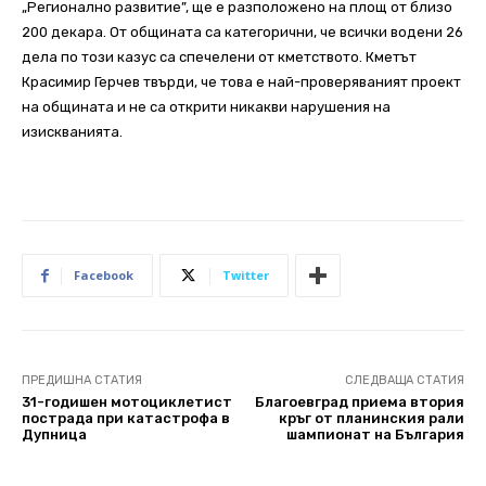
„Регионално развитие”, ще е разположено на площ от близо
200 декара. От общината са категорични, че всички водени 26
дела по този казус са спечелени от кметството. Кметът
Красимир Герчев твърди, че това е най-проверяваният проект
на общината и не са открити никакви нарушения на
изискванията.
Facebook
Twitter
ПРЕДИШНА СТАТИЯ
СЛЕДВАЩА СТАТИЯ
31-годишен мотоциклетист
Благоевград приема втория
пострада при катастрофа в
кръг от планинския рали
Дупница
шампионат на България