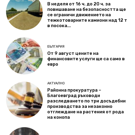
В неделя от 16 ч. до 20 ч. за
повишаване на безопасността ще
се ограничи движението на
тежкотоварните камиони над 12 т
в посока...
БЪЛГАРИЯ
От 9 август цените на
финансовите услуги ще са само в
евро
АКТУАЛНО
Районна прокуратура –
Благоевград ръководи
разследването по три досъдебни
производства за незаконно
отглеждане на растения от рода
на конопа