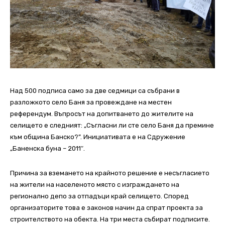
Над 500 подписа само за две седмици са събрани в
разложкото село Баня за провеждане на местен
референдум. Въпросът на допитването до жителите на
селището е следният: „Съгласни ли сте село Баня да премине
към община Банско?”. Инициативата е на Сдружение
„Баненска буна – 2011″.
Причина за вземането на крайното решение е несъгласието
на жители на населеното място с изграждането на
регионално депо за отпадъци край селището. Според
организаторите това е законов начин да спрат проекта за
строителството на обекта. На три места събират подписите.