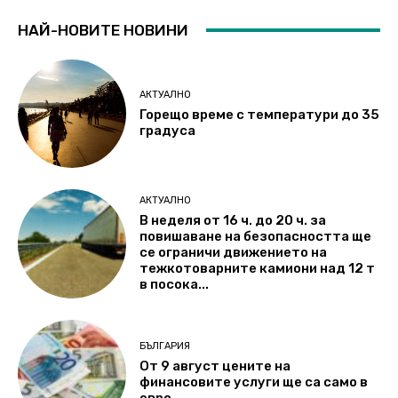
НАЙ-НОВИТЕ НОВИНИ
АКТУАЛНО
Горещо време с температури до 35
градуса
АКТУАЛНО
В неделя от 16 ч. до 20 ч. за
повишаване на безопасността ще
се ограничи движението на
тежкотоварните камиони над 12 т
в посока...
БЪЛГАРИЯ
От 9 август цените на
финансовите услуги ще са само в