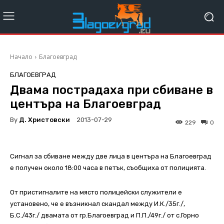
Начало
Благоевград
БЛАГОЕВГРАД
Двама пострадаха при сбиване в
центъра на Благоевград
By
Д. Христовски
2013-07-29
229
0
Сигнал за сбиване между две лица в центъра на Благоевград
е получен около 18:00 часа в петък, съобщиха от полицията.
От пристигналите на място полицейски служители е
установено, че е възникнал скандал между И.К./35г./,
Б.С./43г./ двамата от гр.Благоевград и П.П./49г./ от с.Горно