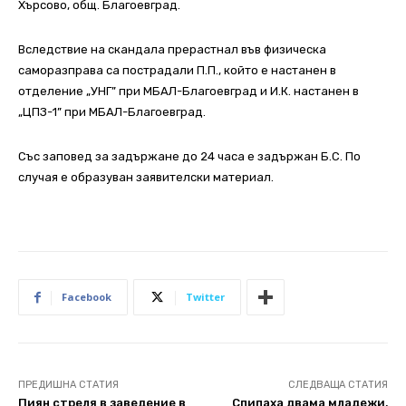
Хърсово, общ. Благоевград.
Вследствие на скандала прерастнал във физическа
саморазправа са пострадали П.П., който е настанен в
отделение „УНГ” при МБАЛ-Благоевград и И.К. настанен в
„ЦПЗ-1” при МБАЛ-Благоевград.
Със заповед за задържане до 24 часа е задържан Б.С. По
случая е образуван заявителски материал.
Facebook
Twitter
ПРЕДИШНА СТАТИЯ
СЛЕДВАЩА СТАТИЯ
Пиян стреля в заведение в
Спипаха двама младежи,