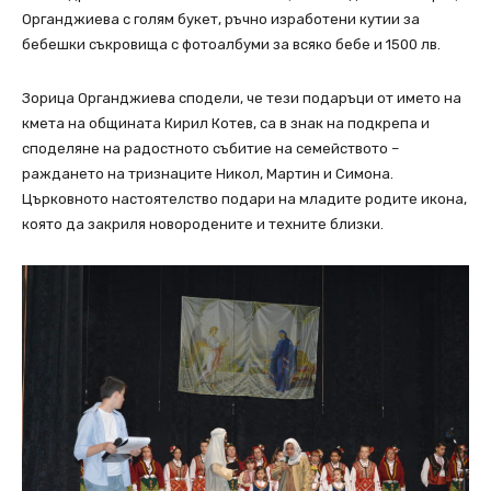
Органджиева с голям букет, ръчно изработени кутии за
бебешки съкровища с фотоалбуми за всяко бебе и 1500 лв.
Зорица Органджиева сподели, че тези подаръци от името на
кмета на общината Кирил Котев, са в знак на подкрепа и
споделяне на радостното събитие на семейството –
раждането на тризнаците Никол, Мартин и Симона.
Църковното настоятелство подари на младите родите икона,
която да закриля новородените и техните близки.