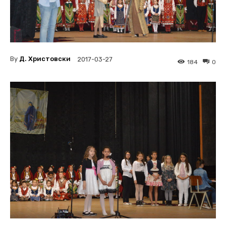
By
Д. Христовски
2017-03-27
184
0