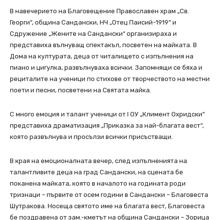
В навечерието на Благовещение Православен храм „Св.
Георги“, община Сандански, НЧ „Отец Паисий-1919“ и
Сдружение „Жените на Сандански“ организираха и
представиха вълнуващ спектакъл, посветен на майката. В
Дома на културата, деца от читалището с изпълнения на
пиано и цигулка, развълнуваха всички. Запомнящи се бяха и
рециталите на ученици по стихове от творчеството на местни
поети и песни, посветени на Святата майка.
С много емоция и талант ученици от I ОУ „Климент Охридски“
представиха драматизация „Приказка за най-благата вест“,
която развълнува и просълзи всички присъстващи.
В края на емоционалната вечер, след изпълненията на
талантливите деца на град Сандански, на сцената бе
поканена майката, която в началото на годината роди
тризнаци – първите от осем години в Сандански – Благовеста
Шутракова. Носеща святото име на благата вест, Благовеста
бе поздравена от зам.-кметът на община Сандански – Зорица