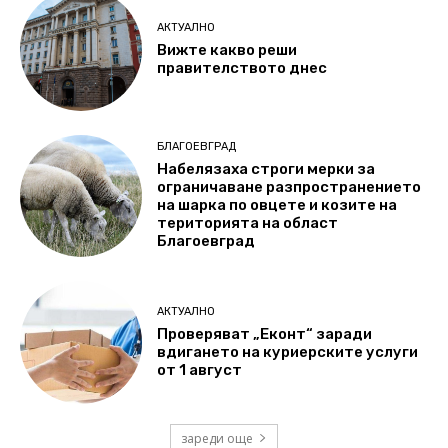
АКТУАЛНО
Вижте какво реши
правителството днес
БЛАГОЕВГРАД
Набелязаха строги мерки за
ограничаване разпространението
на шарка по овцете и козите на
територията на област
Благоевград
АКТУАЛНО
Проверяват „Еконт“ заради
вдигането на куриерските услуги
от 1 август
зареди още