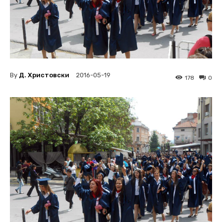
By
Д. Христовски
2016-05-19
178
0