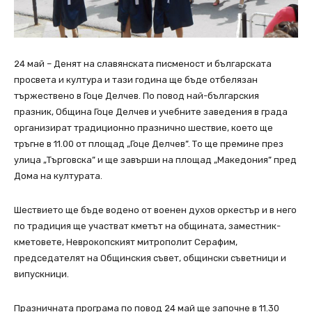
24 май – Денят на славянската писменост и българската
просвета и култура и тази година ще бъде отбелязан
тържествено в Гоце Делчев. По повод най-българския
празник, Община Гоце Делчев и учебните заведения в града
организират традиционно празнично шествие, което ще
тръгне в 11.00 от площад „Гоце Делчев”. То ще премине през
улица „Търговска” и ще завърши на площад „Македония” пред
Дома на културата.
Шествието ще бъде водено от военен духов оркестър и в него
по традиция ще участват кметът на общината, заместник-
кметовете, Неврокопският митрополит Серафим,
председателят на Общинския съвет, общински съветници и
випускници.
Празничната програма по повод 24 май ще започне в 11.30