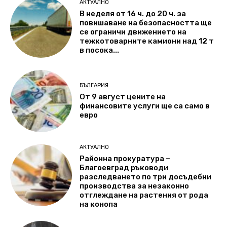
АКТУАЛНО
В неделя от 16 ч. до 20 ч. за
повишаване на безопасността ще
се ограничи движението на
тежкотоварните камиони над 12 т
в посока...
БЪЛГАРИЯ
От 9 август цените на
финансовите услуги ще са само в
евро
АКТУАЛНО
Районна прокуратура –
Благоевград ръководи
разследването по три досъдебни
производства за незаконно
отглеждане на растения от рода
на конопа