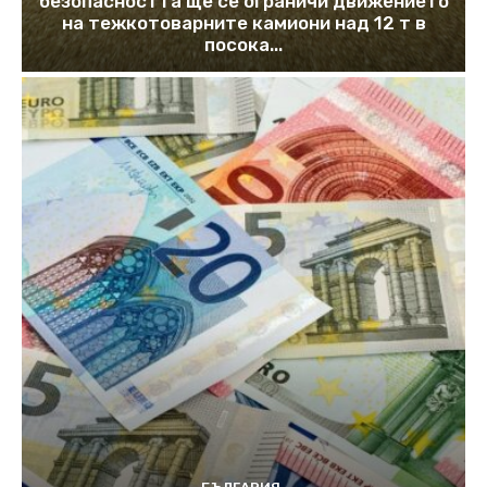
безопасността ще се ограничи движението
на тежкотоварните камиони над 12 т в
посока...