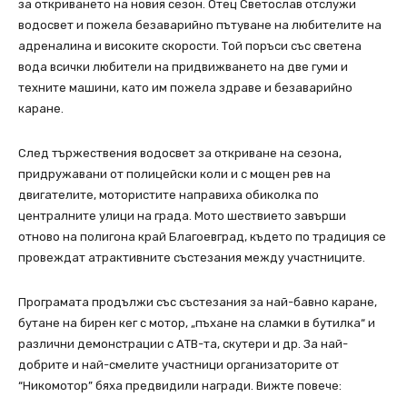
за откриването на новия сезон. Отец Светослав отслужи
водосвет и пожела безаварийно пътуване на любителите на
адреналина и високите скорости. Той поръси със светена
вода всички любители на придвижването на две гуми и
техните машини, като им пожела здраве и безаварийно
каране.
След тържествения водосвет за откриване на сезона,
придружавани от полицейски коли и с мощен рев на
двигателите, мотористите направиха обиколка по
централните улици на града. Мото шествието завърши
отново на полигона край Благоевград, където по традиция се
провеждат атрактивните състезания между участниците.
Програмата продължи със състезания за най-бавно каране,
бутане на бирен кег с мотор, „пъхане на сламки в бутилка“ и
различни демонстрации с АТВ-та, скутери и др. За най-
добрите и най-смелите участници организаторите от
“Никомотор” бяха предвидили награди. Вижте повече: