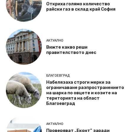
Откриха голямо количество
райски газ в склад край София
АКТУАЛНО
Вижте какво реши
правителството днес
БЛАГОЕВГРАД
Набелязаха строги мерки за
ограничаване разпространението
на шарка по овцете и козите на
територията на област
Благоевград
АКТУАЛНО
Проверяват „Еконт“ заради