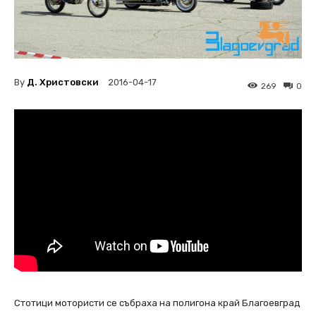
By
Д. Христовски
2016-04-17
269
0
Стотици мотористи се събраха на полигона край Благоевград