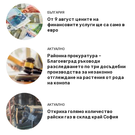
БЪЛГАРИЯ
От 9 август цените на
финансовите услуги ще са само в
евро
АКТУАЛНО
Районна прокуратура –
Благоевград ръководи
разследването по три досъдебни
производства за незаконно
отглеждане на растения от рода
на конопа
АКТУАЛНО
Откриха голямо количество
райски газ в склад край София