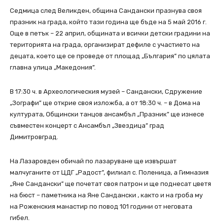
Седмица след Великден, община Сандански празнува своя
празник на града, който тази година ще бъде на 5 май 2016 г.
Още в петък – 22 април, общината и всички детски градини на
територията на града, организират дефиле с участието на
децата, което ще се проведе от площад „България” по цялата
главна улица „Македония”.
В 17:30 ч. в Археологическия музей – Сандански, Сдружение
„Зографи” ще открие своя изложба, а от 18:30 ч. – в Дома на
културата, Общински танцов ансамбъл „Празник” ще изнесе
съвместен концерт с Ансамбъл „Звездица” град
Димитровград.
На Лазаровден обичай по лазаруване ще извършат
малчуганите от ЦДГ „Радост”, филиал с. Поленица, а Гимназия
„Яне Сандански” ще почетат своя патрон и ще поднесат цветя
на бюст – паметника на Яне Сандански , както и на гроба му
на Роженския манастир по повод 101 години от неговата
гибел.