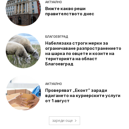
АКТУАЛНО
Вижте какво реши
правителството днес
БЛАГОЕВГРАД
Набелязаха строги мерки за
ограничаване разпространението
на шарка по овцете и козите на
територията на област
Благоевград
АКТУАЛНО
Проверяват „Еконт“ заради
вдигането на куриерските услуги
от 1 август
зареди още