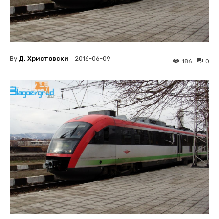
By
Д. Христовски
2016-06-09
186
0