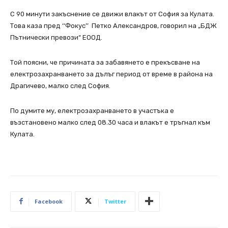
С 90 минути закъснение се движи влакът от София за Кулата.
Това каза пред ‘‘Фокус’’ Петко Александров, говорил на „БДЖ
Пътнически превози“ ЕООД.
Той поясни, че причината за забавянето е прекъсване на
електрозахранването за дълъг период от време в района на
Драгичево, малко след София.
По думите му, електрозахранването в участъка е
възстановено малко след 08.30 часа и влакът е тръгнал към
Кулата.
Facebook
Twitter