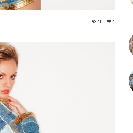
211
0