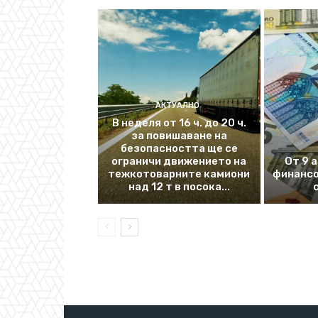
АКТУАЛНО
В неделя от 16 ч. до 20 ч.
за повишаване на
безопасността ще се
ограничи движението на
От 9 
тежкотоварните камиони
финансо
над 12 т в посока...