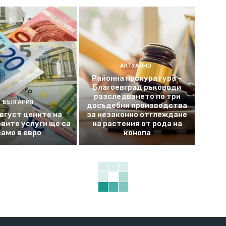
АКТУАЛНО
Районна прокуратура –
Благоевград ръководи
разследването по три
БЪЛГАРИЯ
досъдебни производства
август цените на
за незаконно отглеждане
вите услуги ще са
на растения от рода на
само в евро
конопа