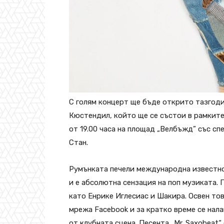
С голям концерт ще бъде открито тазгоди
Кюстендил, който ще се състои в рамките 
от 19.00 часа на площад „Велбъжд” със с
Стан.
Румънката печели международна известност
и е абсолютна сензация на поп музиката. 
като Енрике Иглесиас и Шакира. Освен то
мрежа Facebook и за кратко време се нал
от клубната сцена. Песента „Mr. Saxobeat“