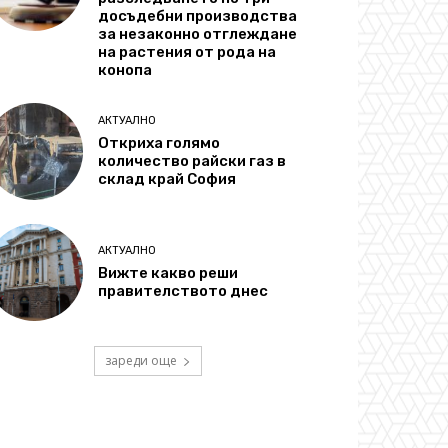
досъдебни производства
за незаконно отглеждане
на растения от рода на
конопа
АКТУАЛНО
Откриха голямо
количество райски газ в
склад край София
АКТУАЛНО
Вижте какво реши
правителството днес
зареди още