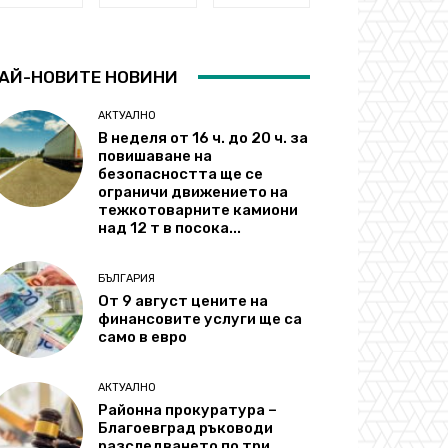
АЙ-НОВИТЕ НОВИНИ
АКТУАЛНО
В неделя от 16 ч. до 20 ч. за
повишаване на
безопасността ще се
ограничи движението на
тежкотоварните камиони
над 12 т в посока...
БЪЛГАРИЯ
От 9 август цените на
финансовите услуги ще са
само в евро
АКТУАЛНО
Районна прокуратура –
Благоевград ръководи
разследването по три