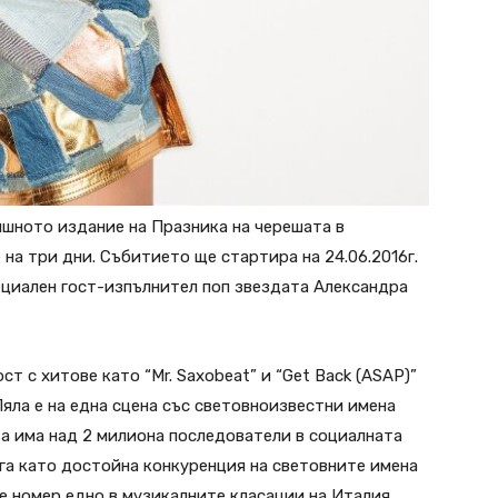
шното издание на Празника на черешата в
на три дни. Събитието ще стартира на 24.06.2016г.
пециален гост-изпълнител поп звездата Александра
 с хитове като “Mr. Saxobeat” и “Get Back (ASAP)”
Пяла е на една сцена със световноизвестни имена
ва има над 2 милиона последователи в социалната
ага като достойна конкуренция на световните имена
 е номер едно в музикалните класации на Италия,