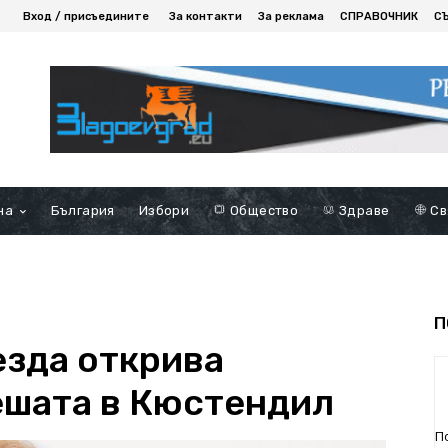
Вход / присъедините
За контакти
За реклама
СПРАВОЧНИК
С
на
България
Избори
Общество
Здраве
Св
П
езда открива
ешата в Кюстендил
П