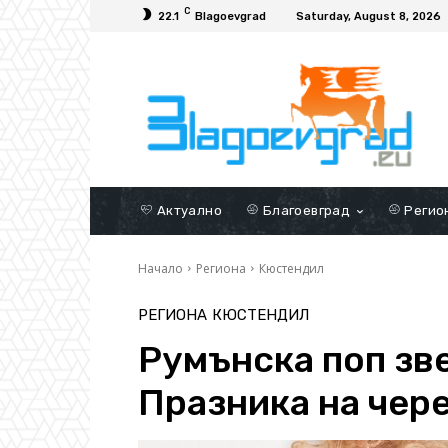
C
22.1
Blagoevgrad
Saturday, August 8, 2026
Актуално
Благоевград
Регио
Начало
Региона
Кюстендил
РЕГИОНА
КЮСТЕНДИЛ
Румънска поп зв
Празника на чер