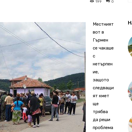
199
0
Н
Местният
вот в
Гърмен
се чакаше
с
нетърпен
ие,
защото
следващи
ят кмет
ще
трябва
да реши
проблема