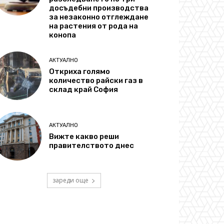
досъдебни производства
за незаконно отглеждане
на растения от рода на
конопа
АКТУАЛНО
Откриха голямо
количество райски газ в
склад край София
АКТУАЛНО
Вижте какво реши
правителството днес
зареди още