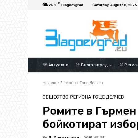
C
26.2
Blagoevgrad
Saturday, August 8, 2026
Актуално
Благоевград
Регио
Начало
Региона
Гоце Делчев
ОБЩЕСТВО
РЕГИОНА
ГОЦЕ ДЕЛЧЕВ
Ромите в Гърмен
бойкотират избо
By
Д. Христовски
2015-10-25