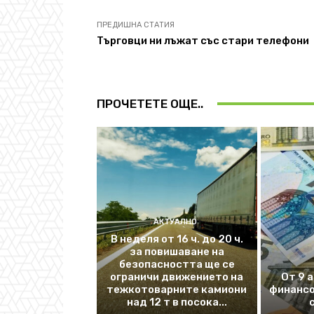
ПРЕДИШНА СТАТИЯ
Търговци ни лъжат със стари телефони
ПРОЧЕТЕТЕ ОЩЕ..
АКТУАЛНО
В неделя от 16 ч. до 20 ч.
за повишаване на
безопасността ще се
ограничи движението на
От 9 
тежкотоварните камиони
финансо
над 12 т в посока...