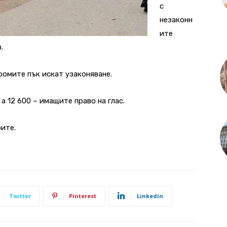
с
незаконн
ите
.
ромите пък искат узаконяване.
а 12 600 – имащите право на глас.
ите.
Twitter
Pinterest
Linkedin