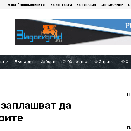
Вход / присъедините
За контакти
За реклама
СПРАВОЧНИК
С
на
България
Избори
Общество
Здраве
Св
П
 заплашват да
рите
П