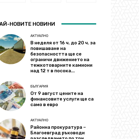
АЙ-НОВИТЕ НОВИНИ
АКТУАЛНО
В неделя от 16 ч. до 20 ч. за
повишаване на
безопасността ще се
ограничи движението на
тежкотоварните камиони
над 12 т в посока...
БЪЛГАРИЯ
От 9 август цените на
финансовите услуги ще са
само в евро
АКТУАЛНО
Районна прокуратура –
Благоевград ръководи
разследването по три