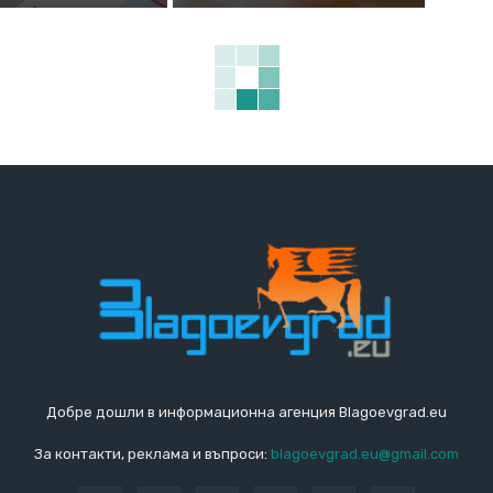
Добре дошли в информационна агенция Blagoevgrad.eu
За контакти, реклама и въпроси:
blagoevgrad.eu@gmail.com