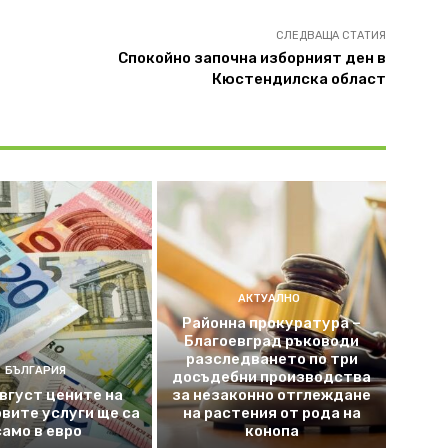
СЛЕДВАЩА СТАТИЯ
Спокойно започна изборният ден в
Кюстендилска област
АКТУАЛНО
Районна прокуратура –
Благоевград ръководи
разследването по три
БЪЛГАРИЯ
досъдебни производства
август цените на
за незаконно отглеждане
вите услуги ще са
на растения от рода на
само в евро
конопа