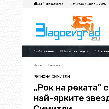
C
34
Blagoevgrad
Saturday, August 8, 2026
Актуално
Благоевград
Регио
Начало
Региона
РЕГИОНА
СИМИТЛИ
„Рок на реката” 
най-ярките звезд
Симитли