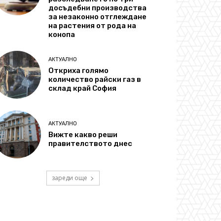
досъдебни производства
за незаконно отглеждане
на растения от рода на
конопа
АКТУАЛНО
Откриха голямо
количество райски газ в
склад край София
АКТУАЛНО
Вижте какво реши
правителството днес
зареди още