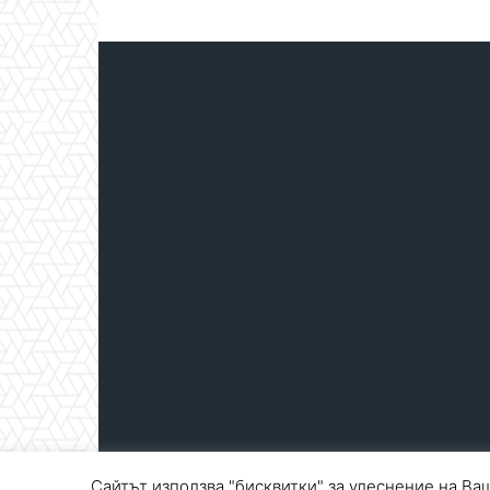
Сайтът използва "бисквитки" за улеснение на Ваш