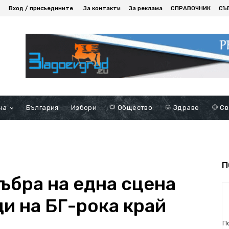
Вход / присъедините
За контакти
За реклама
СПРАВОЧНИК
СЪ
на
България
Избори
Общество
Здраве
Св
П
събра на една сцена
и на БГ-рока край
П