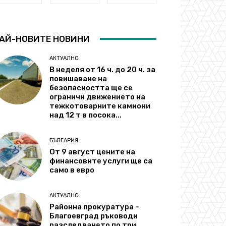
АЙ-НОВИТЕ НОВИНИ
АКТУАЛНО
В неделя от 16 ч. до 20 ч. за
повишаване на
безопасността ще се
ограничи движението на
тежкотоварните камиони
над 12 т в посока...
БЪЛГАРИЯ
От 9 август цените на
финансовите услуги ще са
само в евро
АКТУАЛНО
Районна прокуратура –
Благоевград ръководи
разследването по три