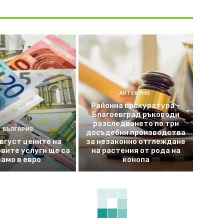
АКТУАЛНО
Районна прокуратура –
Благоевград ръководи
разследването по три
БЪЛГАРИЯ
досъдебни производства
август цените на
за незаконно отглеждане
вите услуги ще са
на растения от рода на
само в евро
конопа