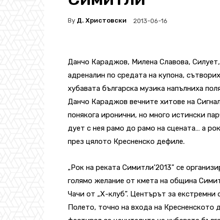
By
Д. Христовски
2013-06-16
Данчо Караджов, Милена Славова, Силует,
адреналин по средата на купона, сътвори
хубавата българска музика напълниха поля
Данчо Караджов вечните хитове на Сигнал
понякога иронични, но много истински пар
дует с нея рамо до рамо на сцената… а ро
през цялото Кресненско дефиле.
„Рок на реката Симитли’2013” се организи
голямо желание от кмета на община Сими
Чачи от „Х-клуб”. Центърът за екстремни
Полето, точно на входа на Кресненското 