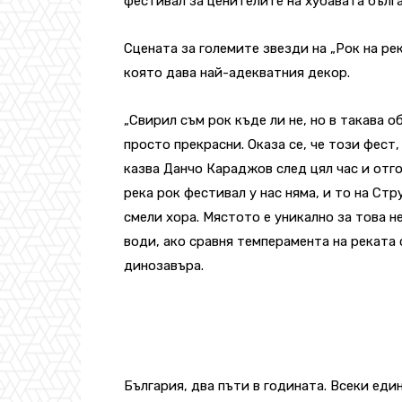
фестивал за ценителите на хубавата бълга
Сцената за големите звезди на „Рок на ре
която дава най-адекватния декор.
„Свирил съм рок къде ли не, но в такава о
просто прекрасни. Оказа се, че този фест,
казва Данчо Караджов след цял час и отго
река рок фестивал у нас няма, и то на Ст
смели хора. Мястото е уникално за това не
води, ако сравня темперамента на реката 
динозавъра.
България, два пъти в годината. Всеки еди