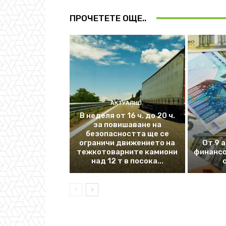
ПРОЧЕТЕТЕ ОЩЕ..
АКТУАЛНО
В неделя от 16 ч. до 20 ч.
за повишаване на
безопасността ще се
ограничи движението на
От 9 
тежкотоварните камиони
финансо
над 12 т в посока...