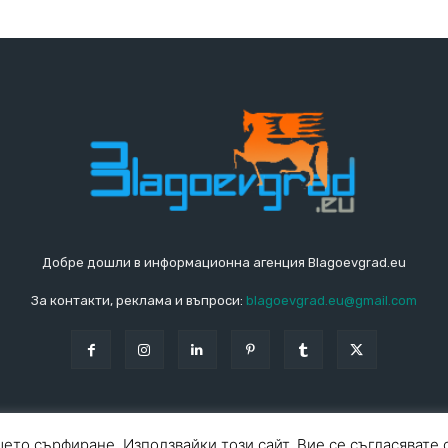
Добре дошли в информационна агенция Blagoevgrad.eu
За контакти, реклама и въпроси:
blagoevgrad.eu@gmail.com
ето сърфиране. Използвайки този сайт, Вие се съгласявате 