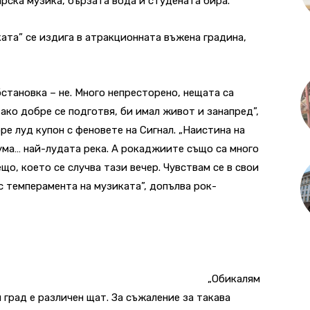
рска музика, бързата вода и студената бира.
ката” се издига в атракционната въжена градина,
бстановка – не. Много непресторено, нещата са
 ако добре се подготвя, би имал живот и занапред”,
ре луд купон с феновете на Сигнал. „Наистина на
рума… най-лудата река. А рокаджиите също са много
що, което се случва тази вечер. Чувствам се в свои
с темперамента на музиката”, допълва рок-
„Обикалям
н град е различен щат. За съжаление за такава