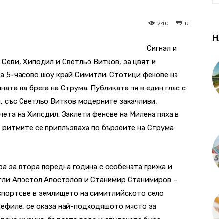
240
0
Н
Сигнал и
 Севи, Хиподил и Светльо Витков, за цвят и
ха 5-часово шоу край Симитли. Стотици фенове на
ната на брега на Струма. Публиката пя в един глас с
, със Светльо Витков модерните закачливи,
чета на Хиподил. Заклети фенове на Милена пяха в
к ритмите се приплъзваха по бързеите на Струма
ра за втора поредна година с особената грижа и
тли Апостол Апостолов и Станимир Станимиров –
 спортове в землището на симитлийското село
дефиле, се оказа най-подходящото място за