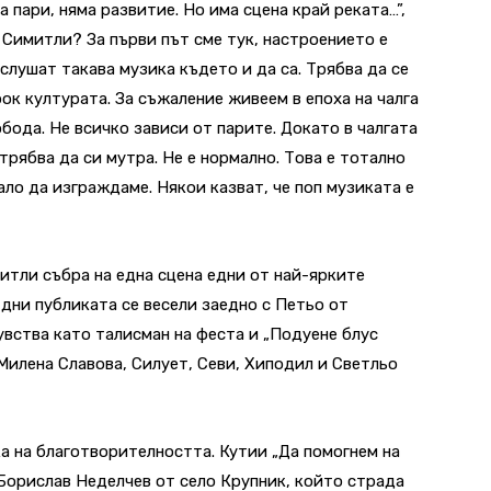
 пари, няма развитие. Но има сцена край реката…”,
 Симитли? За първи път сме тук, настроението е
слушат такава музика където и да са. Трябва да се
рок културата. За съжаление живеем в епоха на чалга
бода. Не всичко зависи от парите. Докато в чалгата
трябва да си мутра. Не е нормално. Това е тотално
ло да изграждаме. Някои казват, че поп музиката е
итли събра на една сцена едни от най-ярките
 дни публиката се весели заедно с Петьо от
увства като талисман на феста и „Подуене блус
, Милена Славова, Силует, Севи, Хиподил и Светльо
ка на благотворителността. Кутии „Да помогнем на
Борислав Неделчев от село Крупник, който страда