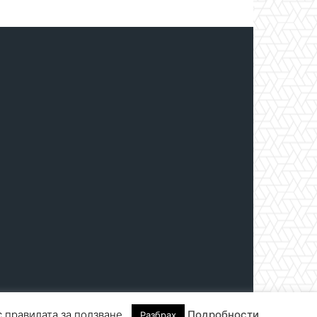
с правилата за ползване.
Подробности
Разбрах