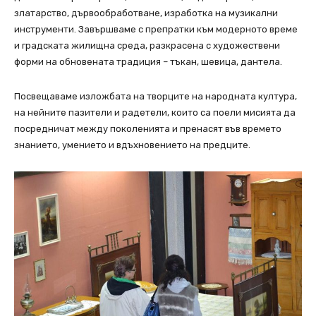
златарство, дървообработване, изработка на музикални
инструменти. Завършваме с препратки към модерното време
и градската жилищна среда, разкрасена с художествени
форми на обновената традиция – тъкан, шевица, дантела.
Посвещаваме изложбата на творците на народната култура,
на нейните пазители и радетели, които са поели мисията да
посредничат между поколенията и пренасят във времето
знанието, умението и вдъхновението на предците.