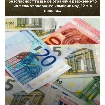
безопасността ще се ограничи движението
на тежкотоварните камиони над 12 т в
посока...