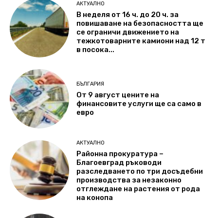
АКТУАЛНО
В неделя от 16 ч. до 20 ч. за
повишаване на безопасността ще
се ограничи движението на
тежкотоварните камиони над 12 т
в посока...
БЪЛГАРИЯ
От 9 август цените на
финансовите услуги ще са само в
евро
АКТУАЛНО
Районна прокуратура –
Благоевград ръководи
разследването по три досъдебни
производства за незаконно
отглеждане на растения от рода
на конопа