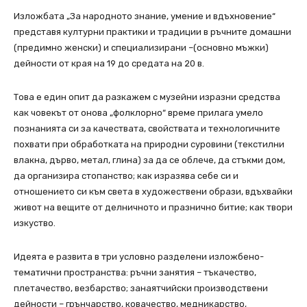
Изложбата „За народното знание, умение и вдъхновение“
представя културни практики и традиции в ръчните домашни
(предимно женски) и специализирани –(основно мъжки)
дейности от края на 19 до средата на 20 в.
Това е един опит да разкажем с музейни изразни средства
как човекът от онова „фолклорно“ време прилага умело
познанията си за качествата, свойствата и технологичните
похвати при обработката на природни суровини (текстилни
влакна, дърво, метал, глина) за да се облече, да стъкми дом,
да организира стопанство; как изразява себе си и
отношението си към света в художествени образи, вдъхвайки
живот на вещите от делничното и празнично битие; как твори
изкуство.
Идеята е развита в три условно разделени изложбено-
тематични пространства: ръчни занятия – тъкачество,
плетачество, везбарство; занаятчийски производствени
дейности – грънчарство, ковачество, медникарство,