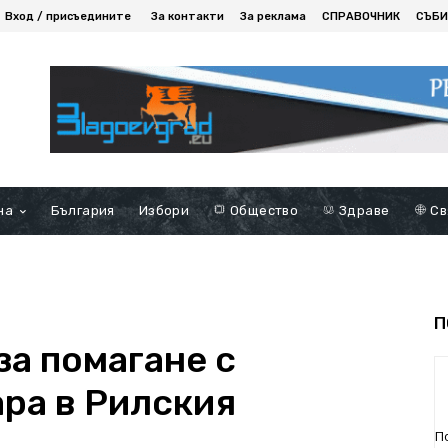
Вход / присъедините
За контакти
За реклама
СПРАВОЧНИК
СЪБИ
на
България
Избори
Общество
Здраве
Св
П
за помагане с
ара в Рилския
П