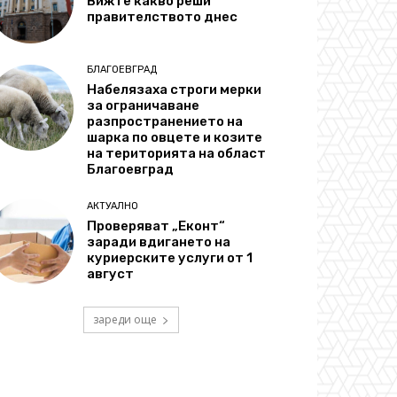
Вижте какво реши
правителството днес
БЛАГОЕВГРАД
Набелязаха строги мерки
за ограничаване
разпространението на
шарка по овцете и козите
на територията на област
Благоевград
АКТУАЛНО
Проверяват „Еконт“
заради вдигането на
куриерските услуги от 1
август
зареди още