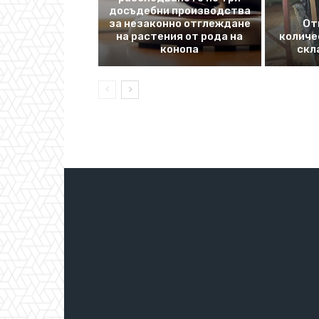
досъдебни производства
за незаконно отглеждане
От
на растения от рода на
количе
конопа
скл