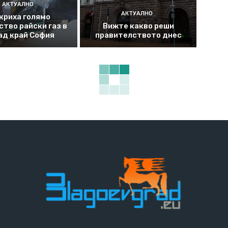
АКТУАЛНО
АКТУАЛНО
криха голямо
ство райски газ в
Вижте какво реши
ад край София
правителството днес