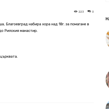
223
0
Н
а, Благоевград набира хора над 18г. за помагане в
до Рилския манастир.
 църквата.