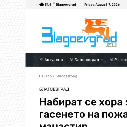
C
31.4
Blagoevgrad
Friday, August 7, 2026
Актуално
Благоевград
Регио
Начало
Благоевград
БЛАГОЕВГРАД
Набират се хора 
гасенето на пож
манастир