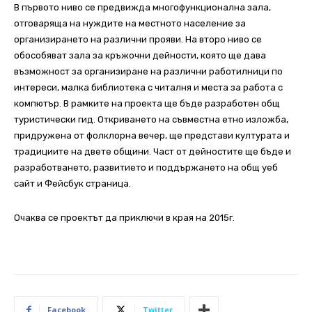
В първото ниво се предвижда многофункционална зала,
отговаряща на нуждите на местното население за
организирането на различни прояви. На второ ниво се
обособяват зала за кръжочни дейности, която ще дава
възможност за организиране на различни работилници по
интереси, малка библиотека с читалня и места за работа с
компютър. В рамките на проекта ще бъде разработен общ
туристически гид. Откриването на съвместна етно изложба,
придружена от фолклорна вечер, ще представи културата и
традициите на двете общини. Част от дейностите ще бъде и
разработването, развитието и поддържането на общ уеб
сайт и Фейсбук страница.
Очаква се проектът да приключи в края на 2015г.
Facebook
Twitter