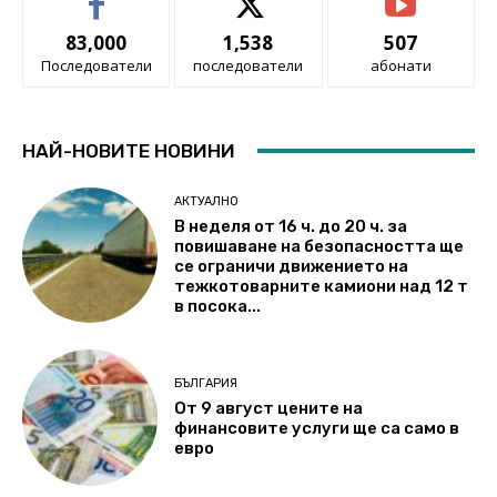
83,000
1,538
507
Последователи
последователи
абонати
НАЙ-НОВИТЕ НОВИНИ
АКТУАЛНО
В неделя от 16 ч. до 20 ч. за
повишаване на безопасността ще
се ограничи движението на
тежкотоварните камиони над 12 т
в посока...
БЪЛГАРИЯ
От 9 август цените на
финансовите услуги ще са само в
евро