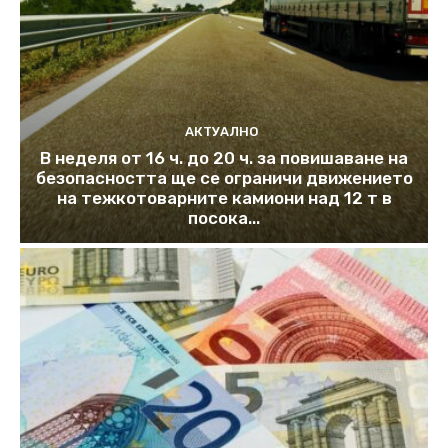
АКТУАЛНО
В неделя от 16 ч. до 20 ч. за повишаване на
безопасността ще се ограничи движението
на тежкотоварните камиони над 12 т в
посока...