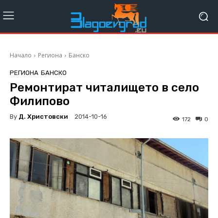
Начало
Региона
Банско
РЕГИОНА
БАНСКО
Ремонтират читалището в село
Филипово
By
Д. Христовски
2014-10-16
172
0