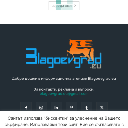
зареди още
Добре дошли в информационна агенция Blagoevgrad.eu
За контакти, реклама и въпроси:
blagoevgrad.eu@gmail.com
Сайтът използва "бисквитки" за улеснение на Вашето
сърфиране. Използвайки този сайт, Вие се съгласявате с