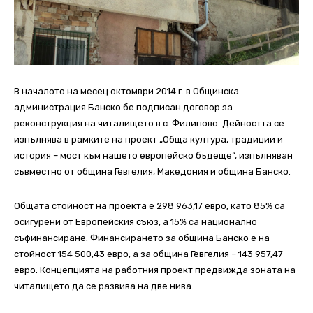
В началото на месец октомври 2014 г. в Общинска
администрация Банско бе подписан договор за
реконструкция на читалището в с. Филипово. Дейността се
изпълнява в рамките на проект „Обща култура, традиции и
история – мост към нашето европейско бъдеще“, изпълняван
съвместно от община Гевгелия, Македония и община Банско.
Общата стойност на проекта е 298 963,17 евро, като 85% са
осигурени от Европейския съюз, а 15% са национално
съфинансиране. Финансирането за община Банско е на
стойност 154 500,43 евро, а за община Гевгелия – 143 957,47
евро. Концепцията на работния проект предвижда зоната на
читалището да се развива на две нива.